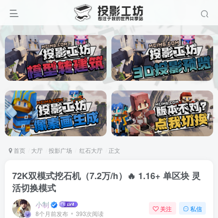
首页
大厅
投影广场
红石大厅
正文
72K双模式挖石机（7.2万/h）🔥 1.16+ 单区块 灵
活切换模式
小制
关注
私信
8个月前发布
393次阅读