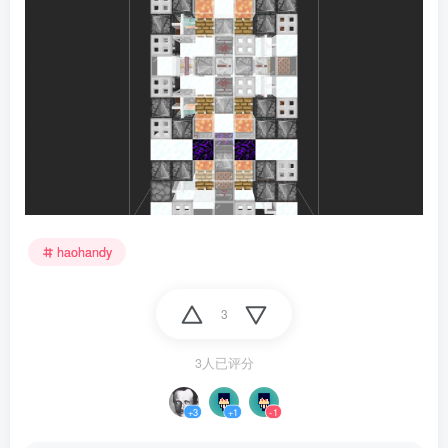
haohandy
3
3人已评分
+3
+1
-1