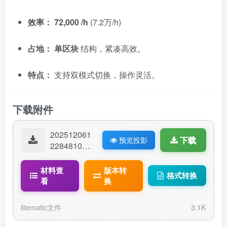
效率：
72,000 /h
(7.2万/h)
占地：
单区块
结构，紧凑高效。
特点：
支持双模式切换，操作灵活。
下载附件
202512061
下载
预览投影
22848109-
2024.3.29-
72K双模式
材料查
版本转
格式转换
刷石机-.lite
看
换
matic
litematic文件
3.1K