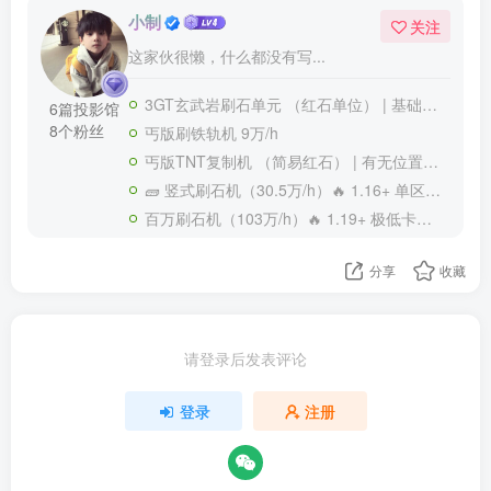
小制
关注
这家伙很懒，什么都没有写...
3GT玄武岩刷石单元 （红石单位） | 基础构架参考自QQDT
6篇投影馆
8个粉丝
丐版刷铁轨机 9万/h
丐版TNT复制机 （简易红石） | 有无位置性待测
🧱 竖式刷石机（30.5万/h）🔥 1.16+ 单区块高效 | 无粉版/无黏版
百万刷石机（103万/h）🔥 1.19+ 极低卡顿 ⛏️ 纯生存可用 | 无粉/无轨/抗卸载
分享
收藏
请登录后发表评论
登录
注册