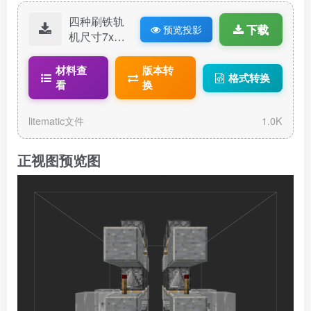
四种刷铁轨
下载
预览投影
机尺寸7x5x
7.litematic
材料查
版本转
格式转换
看
换
litematic文件
1.0K
正视图预览图