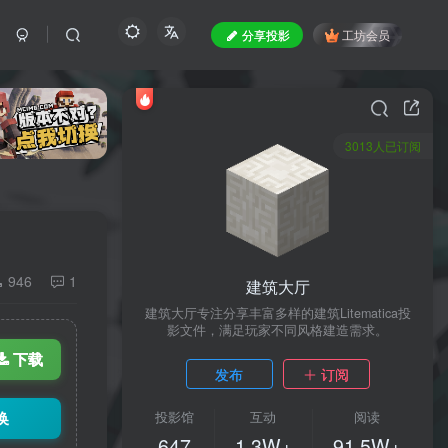
分享投影
工坊会员
3013人已订阅
946
1
建筑大厅
建筑大厅专注分享丰富多样的建筑Litematica投
影文件，满足玩家不同风格建造需求。
下载
发布
订阅
换
投影馆
互动
阅读
647
1.3W+
91.5W+