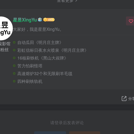
星昱XingYu
大家好，我是星昱XingYu。
自动瓜田《明月庄主牌》
投影馆
个粉丝
彩虹信标日夜水火喷泉《明月庄主牌》
16核刷铁机《黑山大叔牌》
苦力怕刷怪塔
高速熔炉32个和无限刷羊毛毯
四种刷铁轨机
分
请登录后发表评论