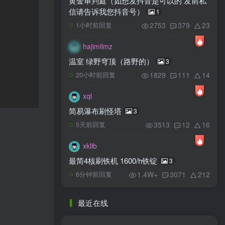
黄金审判庭（如想发抖音是可以的 发前私
信请告诉我您抖音号）
1
2753
379
23
1小时前回复
hajimilmz
温室 绿野穹顶（路野的）
3
1829
111
14
20小时前回复
xql
简易瀑布刷怪塔
3
3513
12
16
5天前回复
xklib
最简4核刷铁机 1600/h铁锭
3
1.4W+
3071
212
6分钟前回复
最近在线