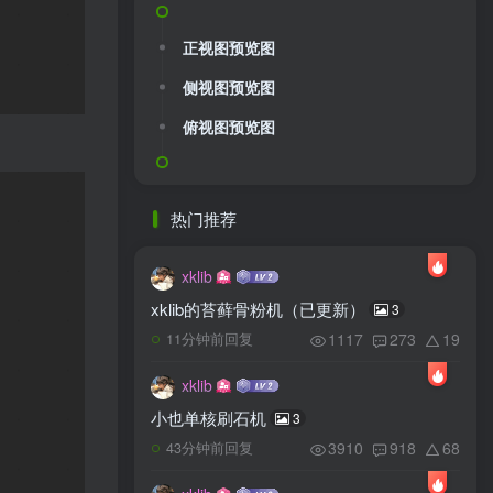
正视图预览图
侧视图预览图
俯视图预览图
热门推荐
xklib
xklib的苔藓骨粉机（已更新）
3
1117
273
19
11分钟前回复
xklib
小也单核刷石机
3
3910
918
68
43分钟前回复