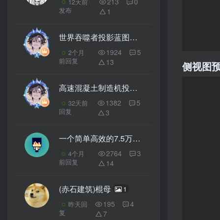
213
0
12天前
发布
1
世界吞噬者投影蓝图（ilmango 加宽版 / 启动段）- 我的世界红石生电
1924
5
2个月
前回复
13
侧视图
高速混凝土制造机投影蓝图（2.2万/h）- 我的世界红石生电自动化
1382
5
32天前
回复
3
一个简单高效的7.5万全自动刷石机
3
2764
3
4个月
前回复
14
(赤石建筑)棍母
1
195
4
昨天回
复
7