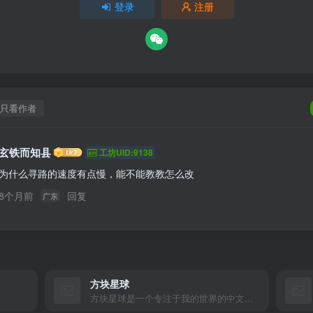
登录
注册
只看作者
玄铁而知县
工坊UID:9138
为什么寻路的速度有点慢，能不能教教怎么改
8个月前
回复
广东
方块星球
方块星球是一个专注于我的世界的中文论坛，提供丰富的资源分享、玩家交流和创意展示，包括地图、皮肤、数据包等内容，打造Minecraft玩家的专属社区乐园！