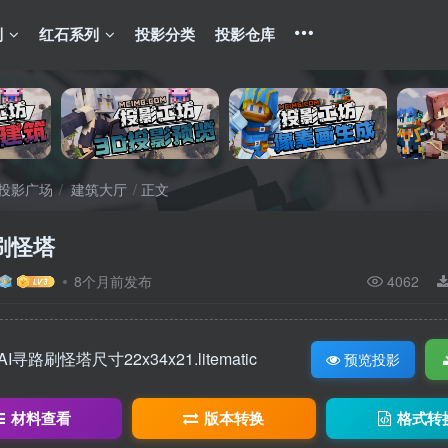
列
红石系列
投影分类
投影仓库
投影广场
建筑大厅
正文
刷怪塔
8个月前发布
4062
AI寻路刷怪塔尺寸22x34x21.litematic
预览投影
材料查看
版本转换
格式转