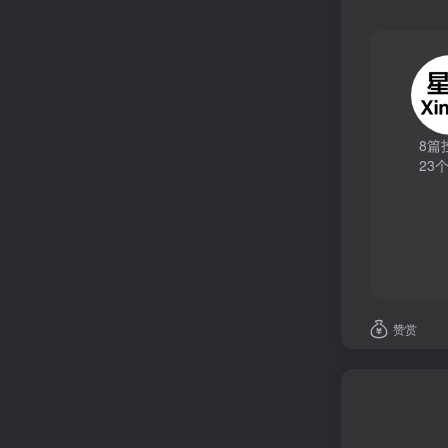
8篇
23
赞赏