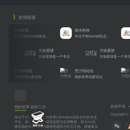
友情链接
拾木科技
拾木科技
拾木
专注于Minecraft生态建设
专注于Minecraft生态建设
星球
方块星球
方块星球
方块星球是一个专注于我的世界的中文论坛，提供丰富的资源分享、玩家交流和创意展示，包括地图、皮肤、数据包等内容，打造Minecraft玩家的专属社区乐园！
方块星球是一个专注于我的世界的中文论坛，提供丰富的资源分享、玩家交流和创意展示，包括地图、皮肤、数据包等内容，打造Minecraft玩家的专属社区乐园！
苦力怕论坛
苦力怕论坛
苦力
我的世界玩家论坛
我的世界玩家论坛
我的
友链申请
我的世界-投影工坊
Copyright ©
专注于分享和下载我的世界Litematica投影文件的专业
平台。提供多样化的建筑蓝图与实用教程，助力mc玩
家在我的世界轻松构建精美建筑与红石生电。探索最全