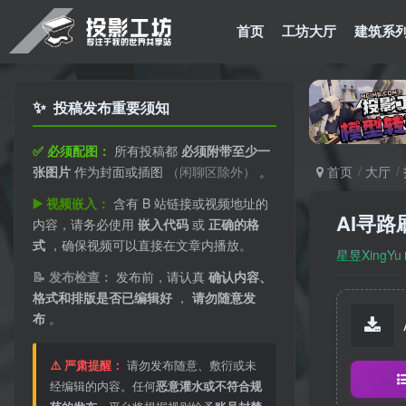
首页
工坊大厅
建筑系
✨
投稿发布重要须知
✅ 必须配图：
所有投稿都
必须附带至少一
张图片
作为封面或插图
（闲聊区除外）
。
首页
大厅
▶️ 视频嵌入：
含有 B 站链接或视频地址的
AI寻路
内容，请务必使用
嵌入代码
或
正确的格
式
，确保视频可以直接在文章内播放。
星昱XingYu
📝 发布检查：
发布前，请认真
确认内容、
格式和排版是否已编辑好
，
请勿随意发
布
。
⚠️ 严肃提醒：
请勿发布随意、敷衍或未
经编辑的内容。任何
恶意灌水或不符合规