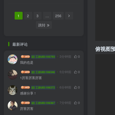
1
2
3
…
256
跳转
最新评论
俯视图
wangyang001
3分钟前
0
工坊UID:105793
我的也是
J1ev
5分钟前
0
工坊UID:106346
1厉害厉害厉害
Hanmo
6分钟前
0
工坊UID:106372
感谢分享！
六号
7分钟前
0
工坊UID:106367
厉害厉害