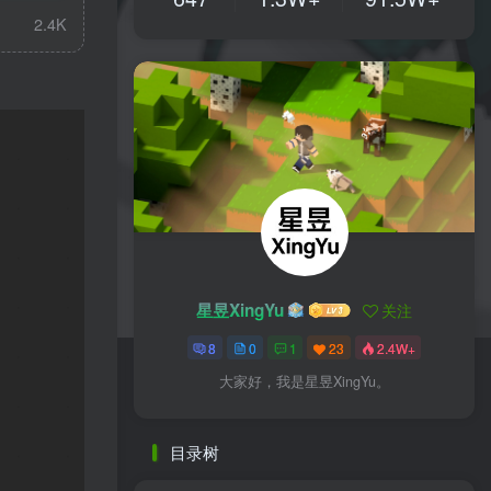
2.4K
星昱XingYu
关注
8
0
1
23
2.4W+
大家好，我是星昱XingYu。
目录树