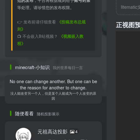
范的发布
，平台将根据规则给予
账号封禁
litemati
等处理。请珍惜您的发布权限。
👉 发布前请仔细查看
《投稿发布总规
正视图
则》
📺 不会嵌入B站视频？
《视频嵌入教
程》
minecraft-小知识
我的世界每日一言
No one can change another. But one can be
the reason for another to change.
没人能改变另一个人，但是某个人能成为一个人改变的原
因
随便看看
随机投影展示
元祖高达投影
4