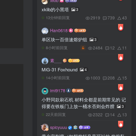
xklib
xklib的小黑塔
3
2919
739
43
13分钟前回复
Han0618
单区块一百倍速熔炉组
3
2484
12
11
8小时前回复
素___
MiG-31 Foxhound
4
1003
208
15
14小时前回复
imi9178
小野同款刷石机 材料全都是前期常见的 记
得要在铁板门上放一桶水否则会炸膛
3
2322
14
13
22天前回复
spicyuuu