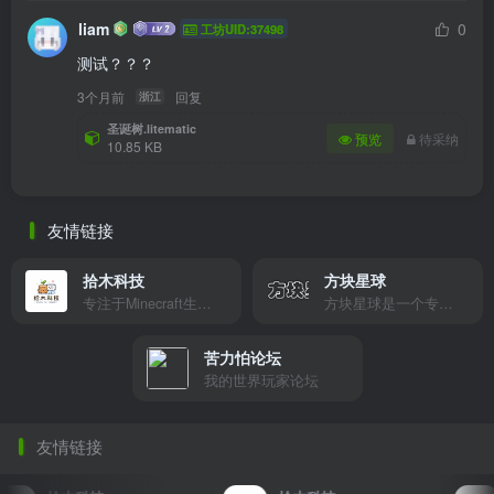
liam
0
工坊UID:37498
测试？？？
3个月前
回复
浙江
圣诞树.litematic
预览
待采纳
10.85 KB
友情链接
拾木科技
方块星球
专注于Minecraft生态建设
方块星球是一个专注于我的世界的中文论坛，提供丰富的资源分享、玩家交流和创意展示，包括地图、皮肤、数据包等内容，打造Minecraft玩家的专属社区乐园！
苦力怕论坛
我的世界玩家论坛
友情链接