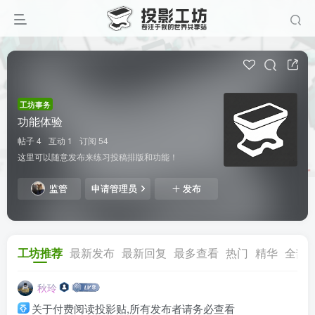
工坊事务
功能体验
帖子 4
互动 1
订阅 54
这里可以随意发布来练习投稿排版和功能！
监管
申请管理员
发布
工坊推荐
最新发布
最新回复
最多查看
热门
精华
全部
秋玲
关于付费阅读投影贴,所有发布者请务必查看