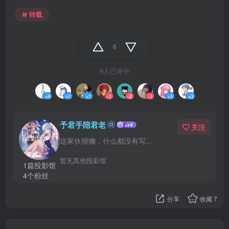
转载
6
8人已评分
+4
+1
+1
-1
-2
-1
+1
+3
予君手陪君老
关注
这家伙很懒，什么都没有写...
暂无其他投影馆
1篇投影馆
4个粉丝
分享
收藏
7