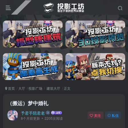
首页
大厅
投影广场
建筑大厅
正文
（搬运）梦中婚礼
予君手陪君老
关注
私信
8个月前更新
2205次阅读