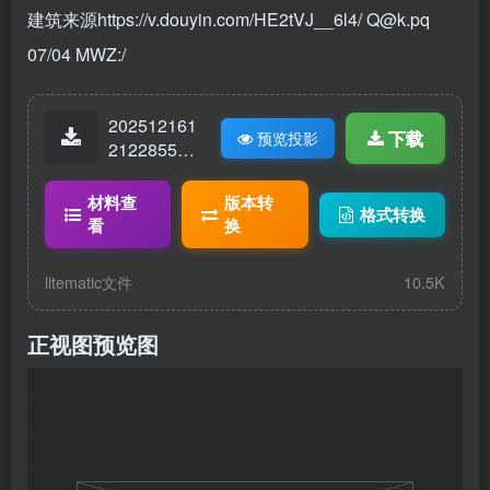
建筑来源https://v.douyin.com/HE2tVJ__6l4/ Q@k.pq
07/04 MWZ:/
202512161
下载
预览投影
21228551-
Y-梦中婚礼.
litematic
材料查
版本转
格式转换
看
换
litematic文件
10.5K
正视图预览图