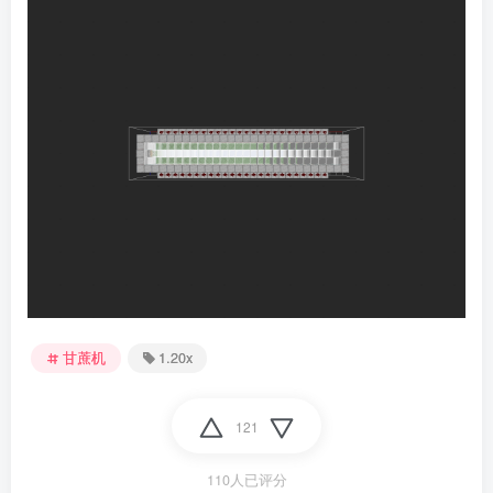
甘蔗机
1.20x
121
110人已评分