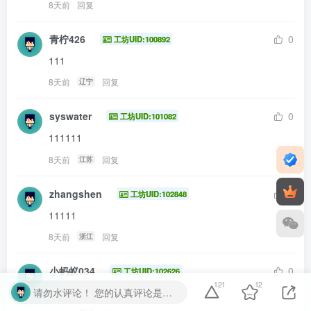
8天前
回复
青柠426
0
工坊UID:100892
111
8天前
回复
辽宁
syswater
0
工坊UID:101082
111111
8天前
回复
江苏
zhangshen
0
工坊UID:102848
11111
8天前
回复
浙江
小蚂蚁034
0
工坊UID:102626
121
12
请勿水评论！ 您的认真评论是我们的动力。请勿随意输入无意义字符或符号。温馨提示： 对于恶意灌水行为，我们将保留封禁处理的权利。
1111