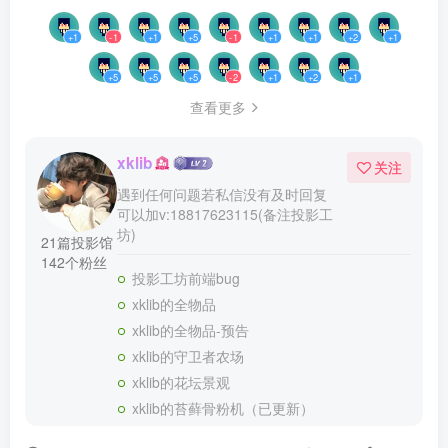
+1
-1
+1
+5
-1
+1
+1
+2
+1
+5
+5
+5
-2
+1
+2
+1
查看更多
xklib
关注
遇到任何问题若私信没有及时回复
可以加v:18817623115(备注投影工
坊)
21篇投影馆
142个粉丝
投影工坊前端bug
xklib的全物品
xklib的全物品-预告
xklib的守卫者农场
xklib的花坛景观
xklib的苔藓骨粉机（已更新）