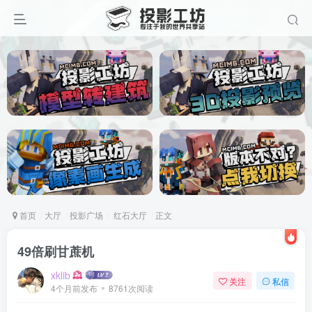
首页
大厅
投影广场
红石大厅
正文
49倍刷甘蔗机
xklib
关注
私信
4个月前发布
8761次阅读