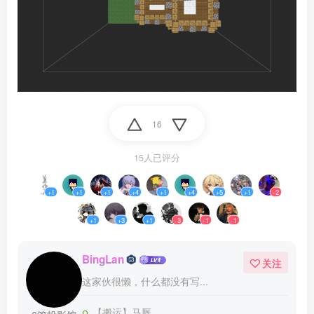
16
15人已评分
+1
+1
+1
+4
+1
+4
+5
+1
-2
+1
+3
+1
-3
-1
-1
BingLan
关注
这家伙很懒，什么都没有写...
【搬运】马厩