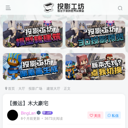
首页
大厅
投影广场
建筑大厅
正文
【搬运】木大豪宅
BingLan
关注
私信
8个月前更新
3673次阅读