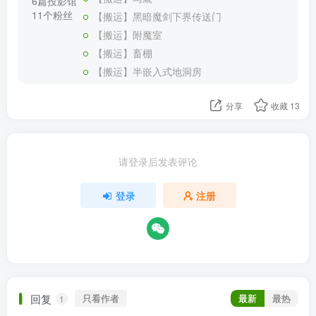
6篇投影馆
11个粉丝
【搬运】黑暗魔剑下界传送门
【搬运】附魔室
【搬运】畜棚
【搬运】半嵌入式地洞房
分享
收藏
13
请登录后发表评论
登录
注册
回复
只看作者
最新
最热
1