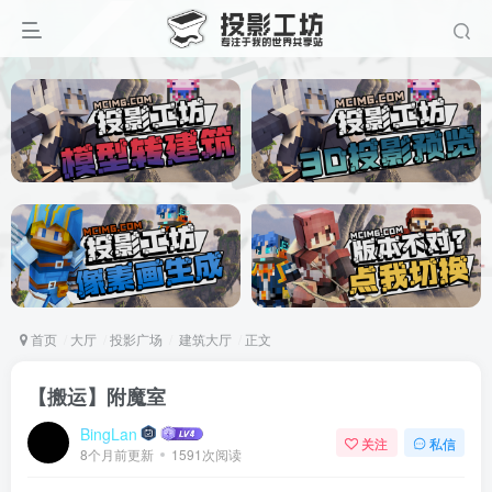
首页
大厅
投影广场
建筑大厅
正文
【搬运】附魔室
BingLan
关注
私信
8个月前更新
1591次阅读