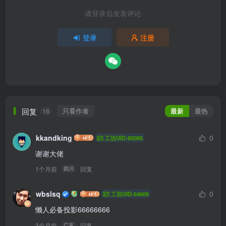
请登录后发表评论
登录
注册
回复
只看作者
最新
最热
16
kkandking
0
工坊UID:85095
谢谢大佬
1个月前
回复
四川
wbslsq
0
工坊UID:64609
懒人必备投影66666666
3个月前
回复
广东