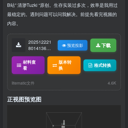
B站”
清渺Tuzki
“原创。生存实装过多次，效率是我用过
最稳定的。遇到问题可以问我解决。前提先看完视频的
内容。
202512221
下载
预览投影
80141360-
四核刷铁
机.litematic
材料查
版本转
格式转换
看
换
litematic文件
4.6K
正视图预览图