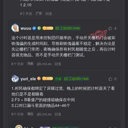
1.2.10
8个月前
回复
广东
wuuu
4
工坊UID:3766
这个计时器是用来控制恐吓频率的，手动开关栅栏门会破坏
铁傀儡的生成时间刻。导致刷铁傀儡量不稳定，解决办法是
先让栅栏门常闭，夜晚确保所有村民都睡觉之后，再往计时
器填充物品。而不是手动开关栅栏门测试。
8个月前
@
LimLex
回复
河南
yuri_ele
0
作者
工坊UID:7459
1.村民确保都绑定了床睡过觉。晚上的时候把计时器关了看
他们是不是都睡着

2.F3 + B看僵尸的碰撞箱确保在中间

3.口对口漏斗里面的物品44~46个 
8个月前
@
LimLex
回复
湖北