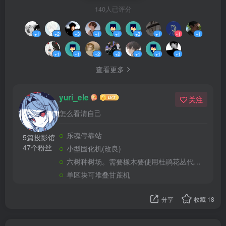
140人已评分
+1
+2
+3
+1
+1
+3
+1
-1
+1
+1
+1
+2
+2
+1
+1
+1
查看更多
yuri_ele
关注
怎么看清自己
乐魂停靠站
5篇投影馆
47个粉丝
小型固化机(改良)
六树种树场。需要橡木要使用杜鹃花丛代替，不要种植橡树(不需要加限高方块)
单区块可堆叠甘蔗机
分享
收藏
18