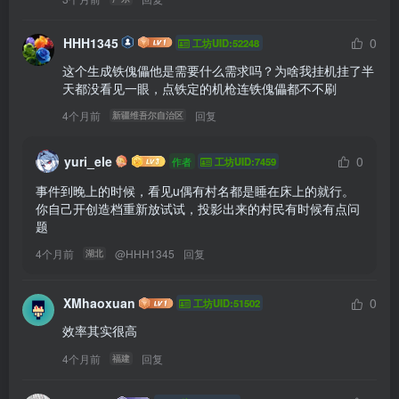
HHH1345
0
工坊UID:52248
这个生成铁傀儡他是需要什么需求吗？为啥我挂机挂了半
天都没看见一眼，点铁定的机枪连铁傀儡都不不刷
4个月前
回复
新疆维吾尔自治区
yuri_ele
0
作者
工坊UID:7459
事件到晚上的时候，看见u偶有村名都是睡在床上的就行。

你自己开创造档重新放试试，投影出来的村民有时候有点问
题 
4个月前
@
HHH1345
回复
湖北
XMhaoxuan
0
工坊UID:51502
效率其实很高
4个月前
回复
福建