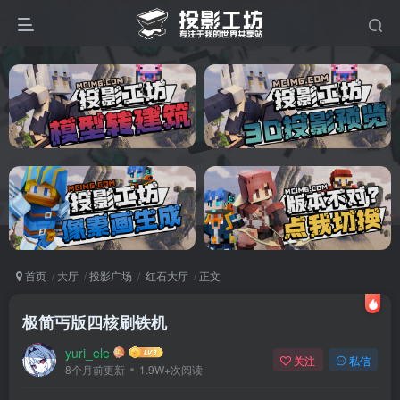
首页
大厅
投影广场
红石大厅
正文
极简丐版四核刷铁机
yuri_ele
关注
私信
8个月前更新
1.9W+次阅读