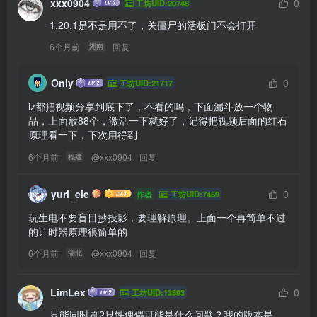
xxx0904
0
工坊UID:20748
1.20,1是不是用不了，关僵尸的活板门不会打开
6个月前
回复
湖南
Only
0
工坊UID:21717
lz都把视频分享到底下了，不看的吗，下面漏斗放一个物
品，上面放88个，激活一下就好了，记得把视频后面的红石
原理看一下，下次用得到
6个月前
@
xxx0904
回复
福建
yuri_ele
0
作者
工坊UID:7459
玩生电不要盲目抄投影，要理解原理。上面一个再简单不过
的计时器原理很简单的
6个月前
@
xxx0904
回复
湖北
LimLex
0
工坊UID:13593
只能同时刷2只铁傀儡可能是什么问题？我的版本是