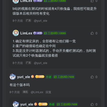
LimLex
0
工坊UID:13593
b站的视频在测试的时候就有4只铁傀儡，我猜想可能是升
级版本后相关特性有变化
8个月前
@
yuri_ele
广东
LimLex
0
工坊UID:13593
1.确定有绑定床的，全部都有让他们睡一觉

2.僵尸的碰撞箱也确定在中间

3.我是没开计时器测试的，手动开关栅栏测试的，当时测
试就只有2个铁傀儡就没接着搭 
8个月前
@
yuri_ele
广东
yuri_ele
0
作者
工坊UID:7459
有这个版本吗
8个月前
@
LimLex
回复
湖北
yuri_ele
0
作者
工坊UID:7459