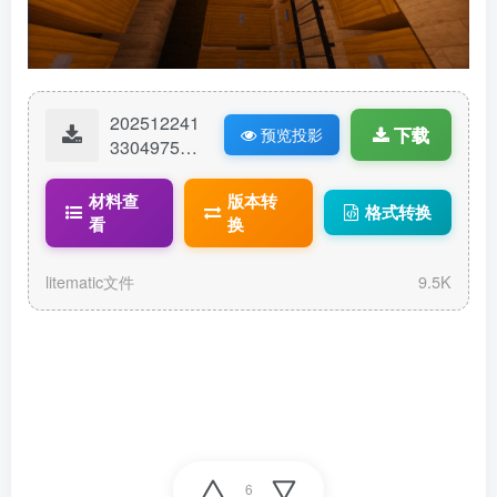
202512241
下载
预览投影
33049753-
小农田.lite
matic
材料查
版本转
格式转换
看
换
litematic文件
9.5K
6