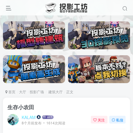
首页
大厅
投影广场
建筑大厅
正文
生存小农田
KALAM
关注
私信
8个月前发布
1614次阅读