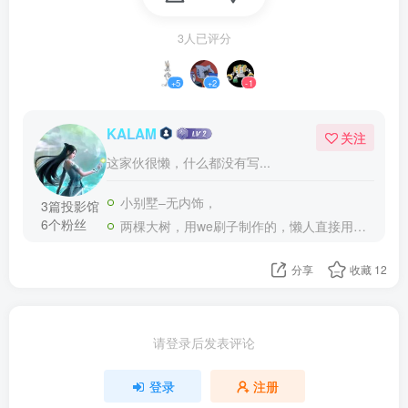
3人已评分
+5
+2
-1
KALAM
关注
这家伙很懒，什么都没有写...
小别墅–无内饰，
3篇投影馆
6个粉丝
两棵大树，用we刷子制作的，懒人直接用投影粘贴吧！
分享
收藏
12
请登录后发表评论
登录
注册