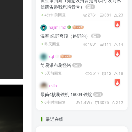
黄金审判庭（如想发抖音是可以的 发前私
信请告诉我您抖音号）
1
2761
381
23
4分钟前回复
hajimilmz
温室 绿野穹顶（路野的）
3
1831
111
14
昨天回复
xql
简易瀑布刷怪塔
3
3517
12
16
5天前回复
xklib
最简4核刷铁机 1600/h铁锭
3
1.4W+
3075
212
6小时前回复
最近在线