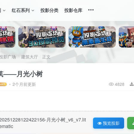
列
红石系列
投影分类
投影仓库
投影广场
建筑大厅
正文
筑——月光小树
2个月前更新
4828
20251228122422156-月光小树_v6_v7.lit
预览投影
ematic