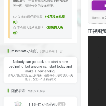
范的发布
，平台将根据规则给予
账号封禁
等处理。请珍惜您的发布权限。
👉 发布前请仔细查看
《投稿发布总规
litemati
则》
📺 不会嵌入B站视频？
《视频嵌入教
正视图
程》
minecraft-小知识
我的世界每日一言
Nobody can go back and start a new
beginning, but anyone can start today and
make a new ending.
没有人可以回到过去从头再来，但是每个人都可以从今天
开始，创造一个全新的结局
随便看看
随机投影展示
1.16+自动炼药机
3