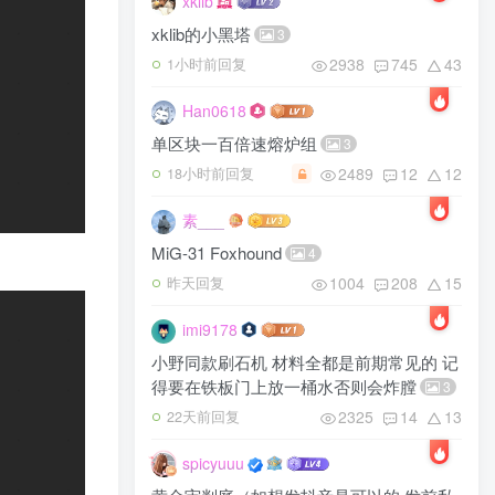
xklib
xklib的小黑塔
3
2938
745
43
1小时前回复
Han0618
单区块一百倍速熔炉组
3
2489
12
12
18小时前回复
素___
MiG-31 Foxhound
4
1004
208
15
昨天回复
imi9178
小野同款刷石机 材料全都是前期常见的 记
得要在铁板门上放一桶水否则会炸膛
3
2325
14
13
22天前回复
spicyuuu