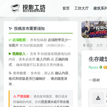
首页
工坊大厅
建筑系
✨
投稿发布重要须知
✅ 必须配图：
所有投稿都
必须附带至少一
张图片
作为封面或插图
（闲聊区除外）
。
首页
大厅
▶️ 视频嵌入：
含有 B 站链接或视频地址的
生存建
内容，请务必使用
嵌入代码
或
正确的格
式
，确保视频可以直接在文章内播放。
Ryuzu
📝 发布检查：
发布前，请认真
确认内容、
格式和排版是否已编辑好
，
请勿随意发
一棵树
布
。
⚠️ 严肃提醒：
请勿发布随意、敷衍或未
经编辑的内容。任何
恶意灌水或不符合规