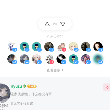
23
23人已评分
+1
+1
+1
+3
-1
+2
+2
+1
+1
+4
+1
-1
+3
+1
+1
+1
查看更多
Ryuzu
这家伙很懒，什么都没有写...
暂无其他投影馆
投影馆