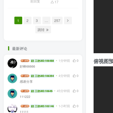
前回复
17
1
2
3
…
257
跳转
最新评论
俯视图
waker
1分钟前
0
工坊UID:106488
好棒66666
yuan3421
4分钟前
0
工坊UID:106394
感谢分享
gvsvi345uh
45分钟前
0
工坊UID:106494
111222
wqx222
1小时前
0
工坊UID:105146
11111