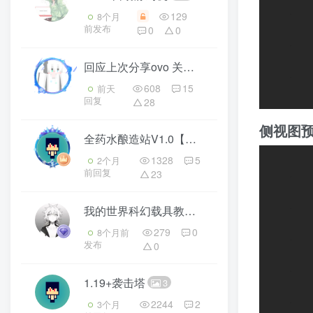
129
8个月
前发布
0
0
回应上次分享ovo 关于云 月宫等大型建筑！ 声明：二改＋整合
608
15
前天
回复
28
侧视图
全药水酿造站V1.0【原创】
3
1328
5
2个月
前回复
23
我的世界科幻载具教程：巨兽卡车载具（我的世界投影）——谁能拒绝又大又酷的科幻卡车呢！
279
0
8个月前
发布
0
1.19+袭击塔
3
2244
2
3个月