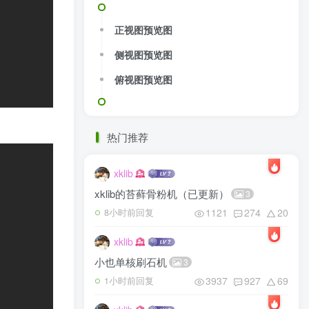
正视图预览图
侧视图预览图
俯视图预览图
热门推荐
xklib
xklib的苔藓骨粉机（已更新）
3
1121
274
20
8小时前回复
xklib
小也单核刷石机
3
3937
927
69
1小时前回复