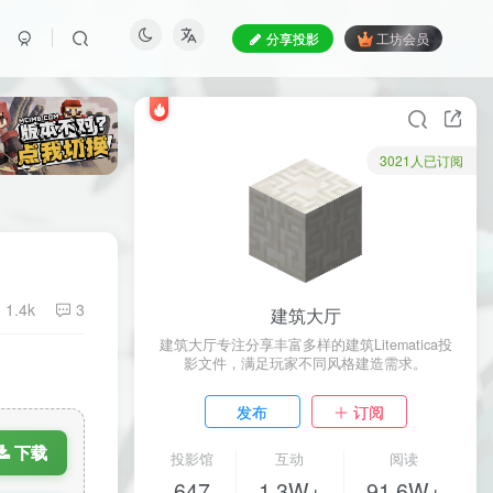
分享投影
工坊会员
3021人已订阅
1.4k
3
建筑大厅
建筑大厅专注分享丰富多样的建筑Litematica投
影文件，满足玩家不同风格建造需求。
发布
订阅
下载
投影馆
互动
阅读
647
1.3W+
91.6W+