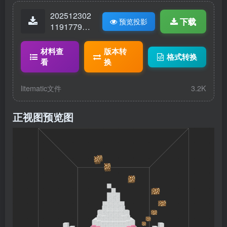
202512302
下载
预览投影
11917791-
女巫附魔
室.litematic
材料查
版本转
格式转换
看
换
litematic文件
3.2K
正视图预览图