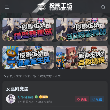
首页
大厅
投影广场
建筑大厅
正文
女巫附魔屋
Grenzlinie
关注
私信
8个月前发布
351次阅读