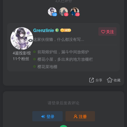
3人已评分
+2
-1
-1
Grenzlinie
关注
这家伙很懒，什么都没有写...
前期熔炉组，漏斗中间放熔炉
4篇投影馆
11个粉丝
樱花小屋，多出来的地方放栅栏
樱花菜地棚
分享
收藏
请登录后发表评论
登录
注册