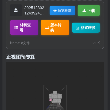
202512302
下载
预览投影
12439246-
自动简易十
熔炉组.lite
材料查
版本转
格式转换
matic
看
换
litematic文件
2.0K
正视图预览图