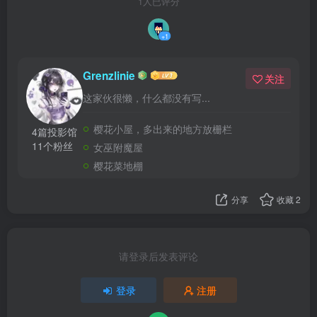
1人已评分
+1
Grenzlinie
关注
这家伙很懒，什么都没有写...
樱花小屋，多出来的地方放栅栏
4篇投影馆
11个粉丝
女巫附魔屋
樱花菜地棚
分享
收藏
2
请登录后发表评论
登录
注册