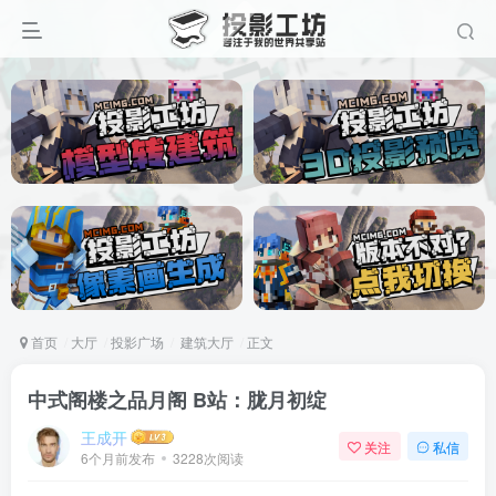
首页
大厅
投影广场
建筑大厅
正文
中式阁楼之品月阁 B站：胧月初绽
王成开
关注
私信
6个月前发布
3228次阅读