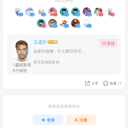
14人已评分
+1
+2
+5
-1
+1
+2
+1
-1
-2
-1
+1
+1
+3
+1
王成开
关注
这家伙很懒，什么都没有写...
暂无其他投影馆
1篇投影馆
5个粉丝
分享
收藏
11
请登录后发表评论
登录
注册