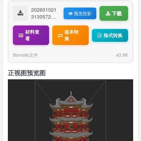
202601021
下载
预览投影
31305720-
Unnamed.li
tematic
材料查
版本转
格式转换
看
换
litematic文件
43.9K
正视图预览图