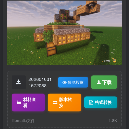
202601031
下载
预览投影
15720880-
刷石机.lite
matic
材料查
版本转
格式转换
看
换
litematic文件
1.8K