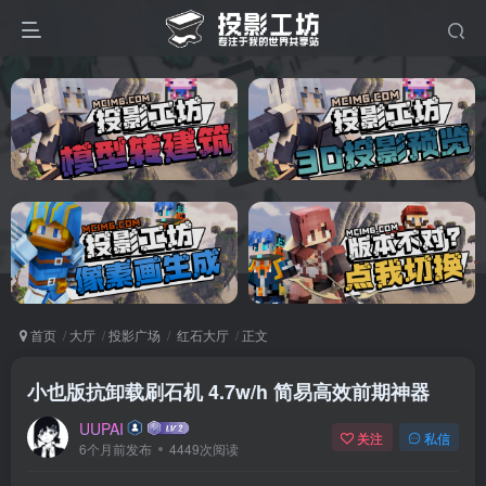
首页
大厅
投影广场
红石大厅
正文
小也版抗卸载刷石机 4.7w/h 简易高效前期神器
UUPAI
关注
私信
6个月前发布
4449次阅读