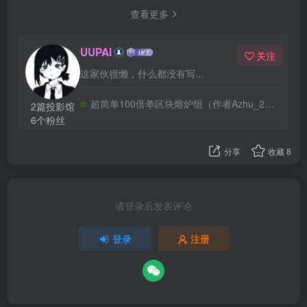
查看更多
UUPAI
关注
这家伙很懒，什么都没有写...
超简单100倍单区块熔炉组（作者Azhu_233）无珊瑚版
2篇投影馆
6个粉丝
分享
收藏
8
请登录后发表评论
登录
注册