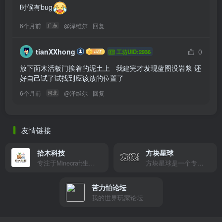
时候有bug
6个月前
@
泽维尔
回复
广东
tianXXhong
0
工坊UID:2936
放下面木活板门挨着的泥土上   我建完才发现蓝图没岩浆 还
好自己试了试找到应该放的位置了
6个月前
@
泽维尔
回复
河北
友情链接
拾木科技
方块星球
专注于Minecraft生态建设
方块星球是一个专注于我的世界的中文论坛，提供丰富的资源分享、玩家交流和创意展示，包括地图、皮肤、数据包等内容，打造Minecraft玩家的专属社区乐园！
苦力怕论坛
我的世界玩家论坛