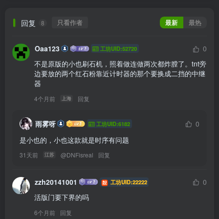
回复
只看作者
最新
最热
8
Oaa123
0
工坊UID:52720
不是原版的小也刷石机，照着做连做两次都炸膛了。tnt旁
边要放的两个红石粉靠近计时器的那个要换成二挡的中继
器
4个月前
回复
上海
雨雾呀
0
工坊UID:6182
是小也的，小也这款就是时序有问题
31天前
@
DNFisreal
回复
江苏
zzh20141001
0
工坊UID:22222
活版门要下界的吗
6个月前
回复