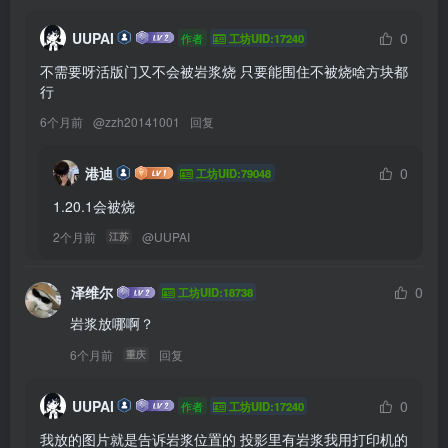
UUPAI
0
作者
工坊UID:17240
不需要呀活版门又不会被岩浆烧 只要能围住不被烧啥方块都
行
6个月前
@
zzh20141001
回复
港迪
0
工坊UID:79048
1.20.1会被烧
2个月前
@
UUPAI
江苏
泽维尔
0
工坊UID:18738
岩浆放哪啊？
6个月前
回复
重庆
UUPAI
0
作者
工坊UID:17240
我放的图片就是告诉岩浆位置的 投影里有岩浆我用打印机的