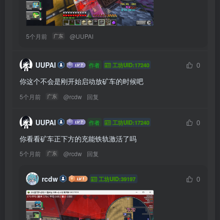
5个月前
@
UUPAI
广东
UUPAI
0
作者
工坊UID:17240
你这个不会是刚开始启动放矿车的时候吧
5个月前
@
rcdw
回复
广东
UUPAI
0
作者
工坊UID:17240
你看看矿车正下方的充能铁轨激活了吗
5个月前
@
rcdw
回复
广东
rcdw
0
工坊UID:39197