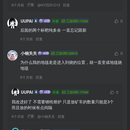
6个月前
@
HYZ231213
回复
广东
UUPAI
0
作者
工坊UID:17240
后面的两个标靶纯多余 一直忘记跟新
6个月前
回复
小铜关关
0
工坊UID:20915
为什么我的地毯老是进入到烧的位置，就一直变成地毯烧
地毯
6个月前
回复
UUPAI
0
作者
工坊UID:17240
我改进好了 不需要牺牲熔炉 只是放矿车的数量只能是3个 
而且放的时候有点间隔 
6个月前
@
小铜关关
回复
广东