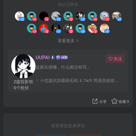
30人已评分
+3
-1
-1
+5
-2
+3
-1
-1
+2
-1
-2
+1
-2
+5
-2
+3
查看更多
UUPAI
关注
这家伙很懒，什么都没有写...
小也版抗卸载刷石机 4.7w/h 简易高效前期神器
2篇投影馆
6个粉丝
分享
收藏
9
请登录后发表评论