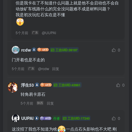
但是我卡在了不知道什么问题上就是他不会启动也不会自
动放矿车线路什么的完全没问题难不成是材料问题？

5个月前
@
UUPAI
广东
rcdw
0
工坊UID:39197
门开着也是不走的
5个月前
@
rcdw
回复
广东
浮生53
0
工坊UID:43961
转角易卡原石
5个月前
回复
陕西
UUPAI
0
作者
工坊UID:17240
这没招了我也不知道为啥
一点点石头影响也不大吧 刚