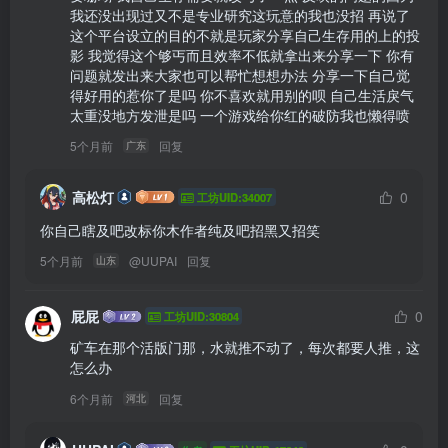
我还没出现过又不是专业研究这玩意的我也没招 再说了
这个平台设立的目的不就是玩家分享自己生存用的上的投
影 我觉得这个够丐而且效率不低就拿出来分享一下 你有
问题就发出来大家也可以帮忙想想办法 分享一下自己觉
得好用的惹你了是吗 你不喜欢就用别的呗 自己生活戾气
太重没地方发泄是吗 一个游戏给你红的破防我也懒得喷
5个月前
回复
广东
高松灯
0
工坊UID:34007
你自己瞎及吧改标你木作者纯及吧招黑又招笑
5个月前
@
UUPAI
回复
山东
屁屁
0
工坊UID:30804
矿车在那个活版门那，水就推不动了，每次都要人推，这
怎么办
6个月前
回复
河北