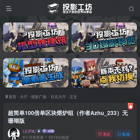
首页
大厅
投影广场
红石大厅
正文
超简单100倍单区块熔炉组（作者Azhu_233）无
珊瑚版
UUPAI
关注
私信
6个月前更新
5374次阅读