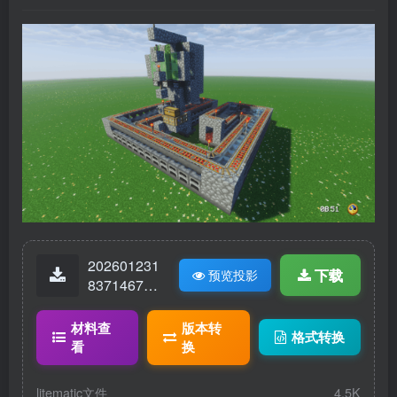
202601231
下载
预览投影
83714673-
单区块100
熔炉组.lite
材料查
版本转
格式转换
matic
看
换
litematic文件
4.5K