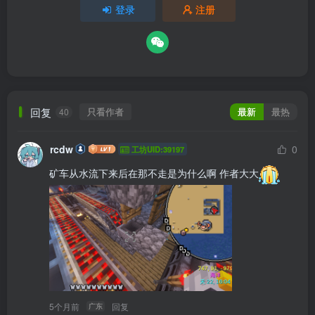
登录
注册
回复
只看作者
最新
最热
40
rcdw
0
工坊UID:39197
矿车从水流下来后在那不走是为什么啊 作者大大
5个月前
回复
广东