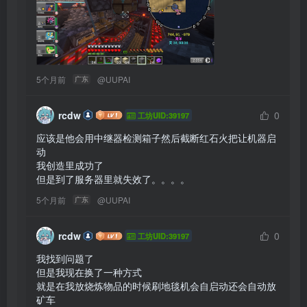
5个月前
@
UUPAI
广东
rcdw
0
工坊UID:39197
应该是他会用中继器检测箱子然后截断红石火把让机器启
动

我创造里成功了

但是到了服务器里就失效了。。。。 
5个月前
@
UUPAI
广东
rcdw
0
工坊UID:39197
我找到问题了

但是我现在换了一种方式

就是在我放烧炼物品的时候刷地毯机会自启动还会自动放
矿车
