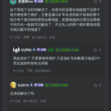
灵珠Mine
0
工坊UID:19915
这个我花了点时间解决了，但是代价是要在地毯漏下去那个
地方牺牲两个熔炉，主要是漏斗矿车在进到箱子前面的那个
地方有个激活铁轨那里会吸地毯，把漏地毯的位置往远离箱
子的方向一格就可以解决了，不过头上的两个熔炉要拆掉因
为他们吸不到地毯了
6个月前
@
小铜关关
回复
天津
UUPAI
0
作者
工坊UID:17240
我改进好了 不需要牺牲熔炉 只是放矿车的数量只能是3个 
而且放的时候有点间隔 
6个月前
@
灵珠Mine
广东
lx2016
0
工坊UID:19409
兄弟你解决了吗
6个月前
@
小铜关关
回复