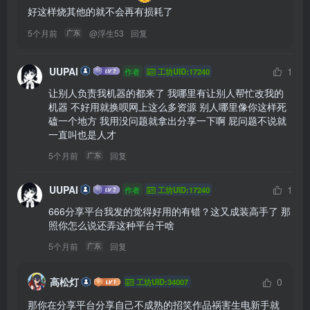
好这样烧其他的就不会再有损耗了
5个月前
@
浮生53
回复
广东
UUPAI
1
作者
工坊UID:17240
让别人负责我机器的都来了 我哪里有让别人帮忙改我的
机器 不好用就换呗网上这么多资源 别人哪里像你这样死
磕一个地方 我用没问题就拿出分享一下啊 屁问题不说就
一直叫也是人才
5个月前
回复
广东
UUPAI
1
作者
工坊UID:17240
666分享平台我发的觉得好用的有错？这又成装高手了 那
照你怎么说还弄这种平台干啥
5个月前
回复
广东
高松灯
0
工坊UID:34007
那你在分享平台分享自己不成熟的招笑作品祸害生电新手就