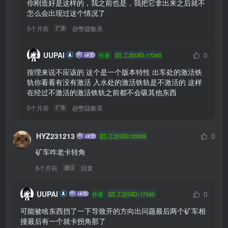
你刚造好是这样的，我之前也是，我把它拿出来之后就不
怎么会出现过这个情况了
5个月前
@
墼薿酞美
广东
UUPAI
0
作者
工坊UID:17240
按理来说不应该的 这个是一个版本特性 出车处的激活铁
轨你看看有没有激活 入水处的激活铁轨是不激活的 这样
在经过不激活的激活铁轨之前都不会吸其他东西
5个月前
@
墼薿酞美
广东
HYZ231213
0
工坊UID:20269
矿车咋老卡转角
6个月前
回复
浙江
UUPAI
0
作者
工坊UID:17240
可能被啥东西挡了一下导致开的方向出问题最后两个矿车相
撞最后有一个就卡拐角那了