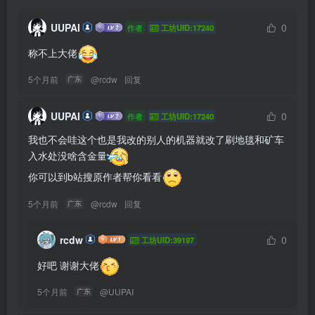
UUPAI
0
作者
工坊UID:17240
称不上大佬
5个月前
@
rcdw
回复
广东
UUPAI
0
作者
工坊UID:17240
我也不会哇这个也是我改的别人的机器就改了刷地毯和矿车
入水处没啥含金量
你可以到b站搜原作者帮你看看
5个月前
@
rcdw
回复
广东
rcdw
0
工坊UID:39197
好吧 谢谢大佬
5个月前
@
UUPAI
广东