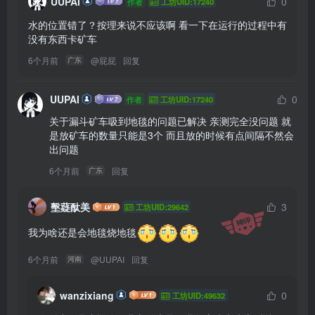
UUPAI
0
作者
工坊UID:17240
水的位置错了？按理来说不应该啊 看一下在运行的过程中有
6个月前
@
屁屁
回复
广东
UUPAI
0
作者
工坊UID:17240
关于漏斗矿车吸到地毯的问题已解决 亲测完全没问题 就
是放矿车的数量只能是3个 而且放的时候有点间隔不然会
出问题
6个月前
回复
广东
墼薿酞美
3
工坊UID:29642
我为啥还是会地毯烧地毯
6个月前
@
UUPAI
回复
河南
wanzixiang
0
工坊UID:49632