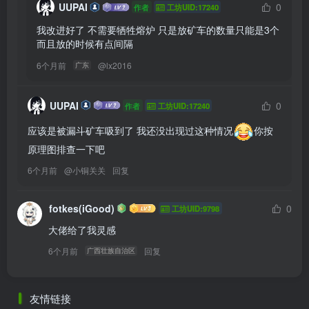
UUPAI
0
作者
工坊UID:17240
我改进好了 不需要牺牲熔炉 只是放矿车的数量只能是3个 
而且放的时候有点间隔 
6个月前
@
lx2016
广东
UUPAI
0
作者
工坊UID:17240
应该是被漏斗矿车吸到了 我还没出现过这种情况
你按
原理图排查一下吧
6个月前
@
小铜关关
回复
fotkes(iGood)
0
工坊UID:9798
大佬给了我灵感
6个月前
回复
广西壮族自治区
友情链接