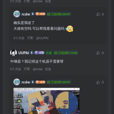
5个月前
@
rcdw
回复
广东
rcdw
0
工坊UID:39197
确实是我改了

大佬有空吗 可以帮我看看问题吗 
5个月前
@
UUPAI
广东
UUPAI
0
作者
工坊UID:17240
中继器？我记得这个机器不需要呀
5个月前
@
rcdw
回复
广东
rcdw
0
工坊UID:39197