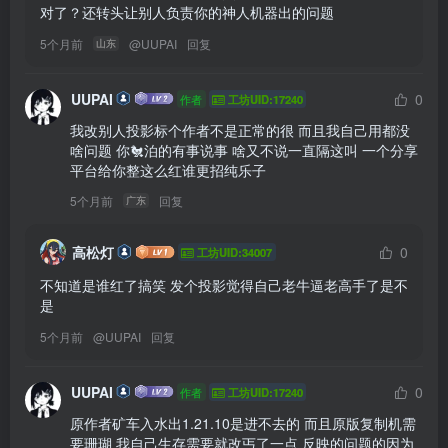
对了？还转头让别人负责你的神人机器出的问题
5个月前
@
UUPAI
回复
山东
UUPAI
0
作者
工坊UID:17240
我改别人投影标个作者不是正常的很 而且我自己用都没
啥问题 你🐔泊的有事说事 啥又不说一直隔这叫 一个分享
平台给你整这么红谁更招纯乐子
5个月前
回复
广东
高松灯
0
工坊UID:34007
不知道是谁红了搞笑 发个投影觉得自己老牛逼老高手了是不
是
5个月前
@
UUPAI
回复
UUPAI
0
作者
工坊UID:17240
原作者矿车入水出1.21.10是进不去的 而且原版复制机需
要珊瑚 我自己生存需要就改丐了一点 反映的问题的因为