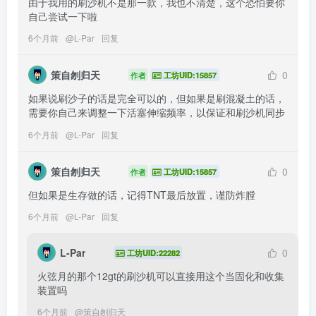
由于我用的刷沙机不是那一款，我也不清楚，这个恐怕要你
自己尝试一下啦
6个月前
@
L-Par
回复
策自刎归天
0
作者
工坊UID:15857
如果说刷沙子的话是完全可以的，但如果是刷混凝土的话，
需要你自己来调整一下活塞伸缩频率，以保证和刷沙机同步
6个月前
@
L-Par
回复
策自刎归天
0
作者
工坊UID:15857
但如果是生存做的话，记得TNT最后放置，谨防炸膛
6个月前
@
L-Par
回复
L-Par
0
工坊UID:22282
火弦月的那个12gt的刷沙机可以直接用这个当固化和收集
装置吗
6个月前
@
策自刎归天