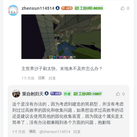
zhenxun114514
0
工坊UID:88253
主世界沙子刷太快。末地来不及炸怎么办？
1个月前
回复
江苏
策自刎归天
0
作者
工坊UID:15857
这个是没有办法的，因为考虑到建造的简易型，并没有考虑
到过过高效率的固化和收集问题，如果想追求过高效率的话
还是建议去使用其他的固化收集装置，因为我这个属实是太
简单了，没有办法都兼顾到各个方面的问题，抱歉啦
1个月前
@
zhenxun114514
回复
湖北