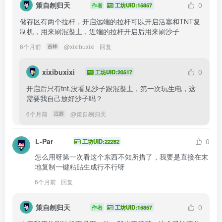
策自刎归天
0
作者
工坊UID:15857
储存区有两个拉杆，开启远端的拉杆可以开启活塞和TNT复
制机，用来刷混凝土，近端的拉杆开启后用来刷沙子
6个月前
@
xixibuxixi
回复
吉林
xixibuxixi
0
工坊UID:20517
开启后只有tnt,没看见沙子跟混凝土，第一次玩生电，这
需要我自己放好沙子吗？
6个月前
@
策自刎归天
江苏
L-Par
0
工坊UID:22282
怎么用呀第一次看这个东西不知所措了，我要是直接在末
地复制一键粘贴生成行不行呀
6个月前
回复
策自刎归天
0
作者
工坊UID:15857