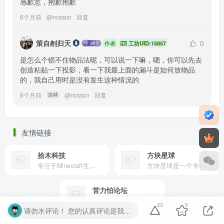
感歉意，抱歉抱歉
6个月前
@
ncsscn
回复
策自刎归天
0
作者
工坊UID:15857
是怎么个锁不住物品法呢，可以说一下嘛，嗯，你可以先去
创造粘贴一下投影，看一下我最上面的漏斗是如何放物品
的，我自己用时是没有发生这种情况的
6个月前
@
ncsscn
回复
吉林
友情链接
拾木科技
方块星球
专注于Minecraft生态建设
方块星球是一个专注于我的世界的中文论坛，提供丰富的资源分享、玩家交流和创意展示，包括地图、皮肤、数据包等内容，打造Minecraft玩家的专属社区乐园！
苦力怕论坛
我的世界玩家论坛
23
5
请勿水评论！ 您的认真评论是我们的动力。请勿随意输入无意义字符或符号。温馨提示： 对于恶意灌水行为，我们将保留封禁处理的权利。