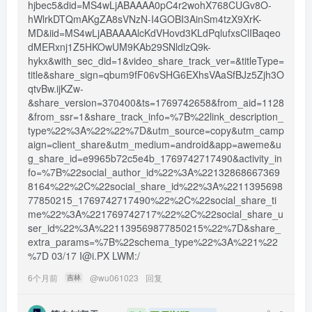
hjbec5&did=MS4wLjABAAAA0pC4r2wohX768CUGv8O-
hWlrkDTQmAKgZA8sVNzN-I4GOBI3AinSm4tzX9XrK-
MD&iid=MS4wLjABAAAAlcKdVHovd3KLdPqlufxsClIBaqeo
dMERxnj1Z5HKOwUM9KAb29SNldlzQ9k-
hykx&with_sec_did=1&video_share_track_ver=&titleType=
title&share_sign=qbum9fF06vSHG6EXhsVAaSfBJz5Zjh3O
qtvBw.ijKZw-
&share_version=370400&ts=1769742658&from_aid=1128
&from_ssr=1&share_track_info=%7B%22link_description_
type%22%3A%22%22%7D&utm_source=copy&utm_camp
aign=client_share&utm_medium=android&app=aweme&u
g_share_id=e9965b72c5e4b_1769742717490&activity_in
fo=%7B%22social_author_id%22%3A%22132868667369
8164%22%2C%22social_share_id%22%3A%2211395698
77850215_1769742717490%22%2C%22social_share_ti
me%22%3A%221769742717%22%2C%22social_share_u
ser_id%22%3A%221139569877850215%22%7D&share_
extra_params=%7B%22schema_type%22%3A%221%22
%7D 03/17 I@i.PX LWM:/ 
6个月前
@
wu061023
回复
吉林