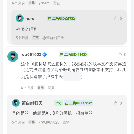
6个月前
@
hero
回复
吉林
hero
0
工坊UID:26732
ok感谢作者
5个月前
@
策自刎归天
广东
wu061023
0
工坊UID:11433
这个tnt复制是怎么复制的，我看看我的版本支不支持再造
（之前没注意造了两个珊瑚扇复制结果版本不支持，我以
为是我造错了浪费半天
）
6个月前
回复
青海
策自刎归天
0
作者
工坊UID:15857
是的是的，他就是A，B片分类机，很简单的
5个月前
@
wu061023
回复
吉林