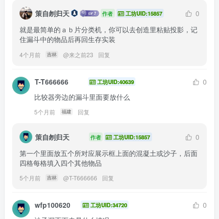
策自刎归天
0
作者
工坊UID:15857
就是最简单的ａｂ片分类机，你可以去创造里粘贴投影，记
住漏斗中的物品后再回生存实装
4个月前
@
来之前23
回复
吉林
T-T666666
0
工坊UID:40639
比较器旁边的漏斗里面要放什么
5个月前
回复
福建
策自刎归天
0
作者
工坊UID:15857
第一个里面放五个所对应展示框上面的混凝土或沙子，后面
四格每格填入四个其他物品
5个月前
@
T-T666666
回复
吉林
wfp100620
0
工坊UID:34720