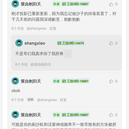
策自刎归天
0
作者
工坊UID:15857
刚才投影已重新更新，因为我忘记做沙子的掉落装置了，对
于几天前的问题我深感歉意，抱歉抱歉
6个月前
@
shangxiao
回复
shangxiao
0
工坊UID:14474
不是哥们我真求你了我肝疼
6个月前
@
策自刎归天
策自刎归天
0
作者
工坊UID:15857
okok
6个月前
@
shangxiao
回复
吉林
策自刎归天
0
作者
工坊UID:15857
可能是你的刷沙机和活塞伸缩频率不一致导致有的方块被挤