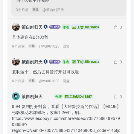
为什么锁不住物品
3个月前
@
策自刎归天
安徽
策自刎归天
0
作者
工坊UID:15857
具体建造在2分03秒
6个月前
@
wu061023
回复
吉林
策自刎归天
0
作者
工坊UID:15857
复制这个，然后去抖音打开就可以啦
6个月前
@
wu061023
回复
吉林
策自刎归天
0
作者
工坊UID:15857
9.94 复制打开抖音，看看【大雄普拉斯的作品】【MCJE】
丐版樱花木炸树场，效率1.2w/h，刷... 
https://www.iesdouyin.com/share/video/73577566499579
03656/?
region=CN&mid=7357756854371404580&u_code=14bfjd