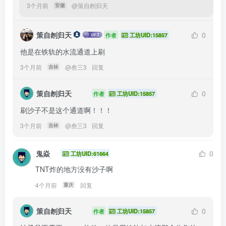
3个月前
@
策自刎归天
安徽
策自刎归天
0
作者
工坊UID:15857
他是在铁轨的水流通道上刷
3个月前
@
叁三3
回复
吉林
策自刎归天
0
作者
工坊UID:15857
刷沙子不是这个通道啊！！！
3个月前
@
叁三3
回复
吉林
鬼焱
0
工坊UID:61664
TNT炸的地方没有沙子啊
4个月前
回复
重庆
策自刎归天
0
作者
工坊UID:15857