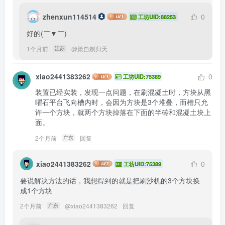
zhenxun114514
0
工坊UID:88253
好的(￣▼￣)
1个月前
@
策自刎归天
江苏
xiao2441383262
0
工坊UID:75389
装置已经实装，发现一点问题，在刷混凝土时，方块从黑
曜石平台飞向槽内时，会因为方块是3个堆叠，而槽只允
许一个方块，就两个方块掉落在下面的半砖和混凝土块上
面。
2个月前
回复
广东
xiao2441383262
0
工坊UID:75389
要说解决方法的话，我想得到的就是把刷沙机的3个方块换
成1个方块
2个月前
@
xiao2441383262
回复
广东