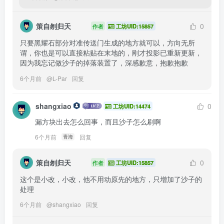
策自刎归天
0
作者
工坊UID:15857
只要黑耀石部分对准传送门生成的地方就可以，方向无所
谓，你也是可以直接粘贴在末地的，刚才投影已重新更新，
因为我忘记做沙子的掉落装置了，深感歉意，抱歉抱歉
6个月前
@
L-Par
回复
shangxiao
0
工坊UID:14474
漏方块出去怎么回事，而且沙子怎么刷啊
6个月前
回复
青海
策自刎归天
0
作者
工坊UID:15857
这个是小改，小改，他不用动原先的地方，只增加了沙子的
处理
6个月前
@
shangxiao
回复