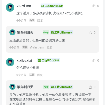
viurtf-mn
0
工坊UID:21469
这个适用于多少gt刷沙机 火弦乐12gt没问题吧
6个月前
回复
山东
策自刎归天
0
作者
工坊UID:15857
应该是适合的，但是可能会漏方块出来
6个月前
@
viurtf-mn
回复
吉林
xixibuxixi
0
工坊UID:20517
怎么用这个机器
6个月前
回复
江苏
策自刎归天
0
作者
工坊UID:15857
是的，他不是刷沙机，他是一体化收集装置，再提醒一下，
在末地建造的时候记得让黑曜石平台与你传送到末地的黑曜
石平台重合