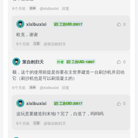
6个月前
@
xixibuxixi
回复
吉林
xixibuxixi
0
工坊UID:20517
欧克，谢谢
6个月前
@
策自刎归天
江苏
策自刎归天
0
作者
工坊UID:15857
额，这个的使用前提是你要在主世界建造一台刷沙机并启动
它（刷沙机也是可以刷混凝土的）
6个月前
@
xixibuxixi
回复
吉林
xixibuxixi
0
工坊UID:20517
这玩意要建造到末地i？完了，白造了，呜呜呜
6个月前
@
策自刎归天
江苏