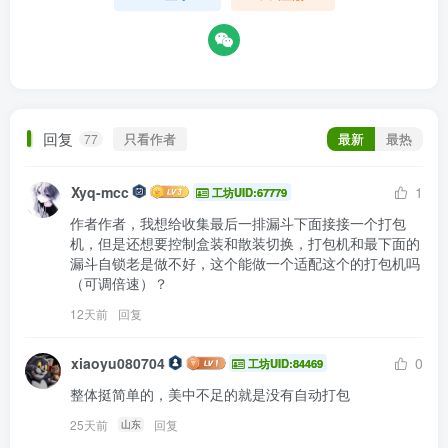
回复
只看作者
最新
最热
77
Xyq-mcc
1
工坊UID:67779
作者作者，我想给收集最后一排漏斗下面接接一个打包
机，但是还想要控制盒装和散装切换，打包机和最下面的
漏斗自锁老是做不好，这个能做一个适配这个的打包机吗
（可调倍速）？
12天前
回复
xiaoyu080704
0
工坊UID:84469
整体挺简单的，美中不足的就是没有自动打包
25天前
回复
山东