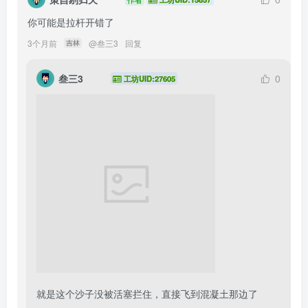
你可能是拉杆开错了
3个月前
@
叁三3
回复
吉林
叁三3
0
工坊UID:27605
就是这个沙子没被活塞拦住，直接飞到混凝土那边了