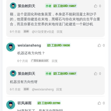
策自刎归天
0
作者
工坊UID:15857
额，这个是固化和收集装置，本身是不能刷混凝土和沙子
的，他需要你建造在末地，黑曜石与你在末地的出生平台重
合，而且你要在主世界的末地传送门处建造一个刷沙机
6个月前
@
计划变更v但是
回复
吉林
weixiansheng
0
工坊UID:19530
机器还有方向性？
6个月前
回复
广西壮族自治区
策自刎归天
0
作者
工坊UID:15857
机器没有方向性呀
6个月前
@
weixiansheng
回复
吉林
听风淋雨
0
工坊UID:22780
tnt复制不了，是有方向限制吗