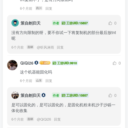
6个月前
回复
四川
策自刎归天
0
作者
工坊UID:15857
没有方向限制的呀，要不你试一下将复制机的部分最后放tnt
呢
6个月前
@
听风淋雨
回复
吉林
QiQi26
0
工坊UID:9910
这个机器能固化吗
6个月前
回复
山东
策自刎归天
0
作者
工坊UID:15857
是可以固化的，是可以固化的，是固化机粉末机沙子沙砾一
体化收集
6个月前
@
QiQi26
回复
吉林