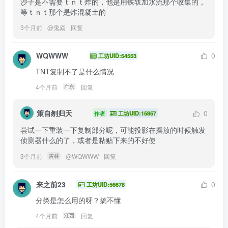
沙子是不需要ｔｎｔ炸的，他是用铁轨加水流那个收集的，
等ｔｎｔ那个是炸混凝土的
3个月前
@
鬼焱
回复
WQWWW
0
工坊UID:54553
TNT复制不了是什么情况
4个月前
回复
广东
策自刎归天
0
作者
工坊UID:15857
尝试一下重装一下复制部分呢，可能投影在摆放的时候触发
侦测器什么的了，或者是粘贴下来的不好使
3个月前
@
WQWWW
回复
吉林
来之前23
0
工坊UID:56678
分类是怎么用的呀？搞不懂
4个月前
回复
江西