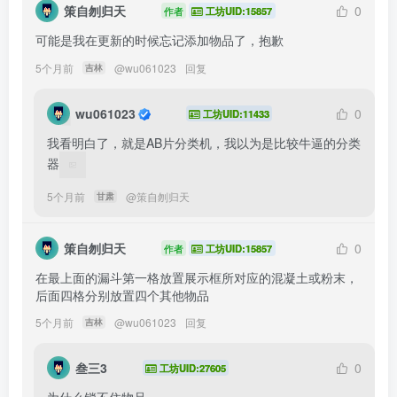
策自刎归天
0
作者
工坊UID:15857
可能是我在更新的时候忘记添加物品了，抱歉
5个月前
@
wu061023
回复
吉林
wu061023
0
工坊UID:11433
我看明白了，就是AB片分类机，我以为是比较牛逼的分类
器
5个月前
@
策自刎归天
甘肃
策自刎归天
0
作者
工坊UID:15857
在最上面的漏斗第一格放置展示框所对应的混凝土或粉末，
后面四格分别放置四个其他物品
5个月前
@
wu061023
回复
吉林
叁三3
0
工坊UID:27605