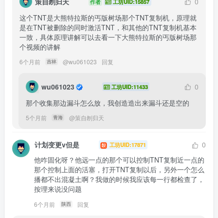
策自刎归天
0
作者
工坊UID:15857
这个TNT是大熊特拉斯的丐版树场那个TNT复制机，原理就
是在TNT被删除的同时激活TNT，和其他的TNT复制机基本
一致，具体原理讲解可以去看一下大熊特拉斯的丐版树场那
个视频的讲解
6个月前
@
wu061023
回复
吉林
wu061023
0
工坊UID:11433
那个收集那边漏斗怎么放，我创造造出来漏斗还是空的
5个月前
@
策自刎归天
青海
计划变更v但是
0
工坊UID:17871
他咋固化呀？他远一点的那个可以控制TNT复制近一点的
那个控制上面的活塞，打开TNT复制以后，另外一个怎么
播都不出混凝土啊？我做的时候我应该每一行都检查了，
按理来说没问题
6个月前
回复
陕西