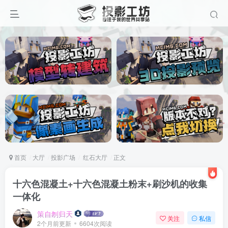
首页
大厅
投影广场
红石大厅
正文
十六色混凝土+十六色混凝土粉末+刷沙机的收集
一体化
策自刎归天
关注
私信
2个月前更新
6604次阅读