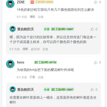
ZDIE
0
工坊UID:30800
16色的刷沙机它固化只有几个颜色能固化到怎么解决
5个月前
回复
湖北
策自刎归天
0
作者
工坊UID:15857
嗯，因为这个设计的比较简单，所以仅支持传送门每边各一
个沙子或混凝土粉末，你可以四个颜色四个颜色的刷
5个月前
@
ZDIE
回复
吉林
hero
0
工坊UID:26732
为啥我的tnt会把下面的樱花树叶炸掉呢
6个月前
回复
广东
策自刎归天
0
作者
工坊UID:15857
你需要在树叶里面倒上一桶水，这里面所有的树叶都是含水
树叶