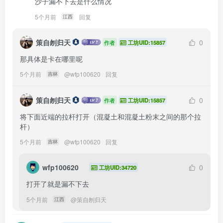
沙子漏不下去是什么情况
5个月前
回复
江西
策自刎归天
0
作者
工坊UID:15857
那具体是卡在哪里呢
5个月前
@
wfp100620
回复
吉林
策自刎归天
0
作者
工坊UID:15857
将下面近端的拉杆打开（混凝土和混凝土粉末之间的那个拉
杆）
5个月前
@
wfp100620
回复
吉林
wfp100620
0
工坊UID:34720
打开了就是漏不下去
5个月前
@
策自刎归天
江西