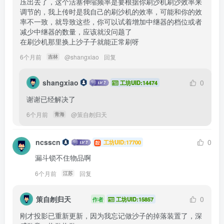
压出去了，这个活塞伸缩频率是要根据你刷沙机刷沙效率来
调节的，我上传时是我自己的刷沙机的效率，可能和你的效
率不一致，就导致这些，你可以试着增加中继器的档位或者
减少中继器的数量，应该就没问题了

在刷沙机那里换上沙子子就能正常刷呀 
6个月前
@
shangxiao
回复
吉林
shangxiao
0
工坊UID:14474
谢谢已经解决了
6个月前
@
策自刎归天
青海
ncsscn
0
工坊UID:17700
漏斗锁不住物品啊
6个月前
回复
江苏
策自刎归天
0
作者
工坊UID:15857
刚才投影已重新更新，因为我忘记做沙子的掉落装置了，深