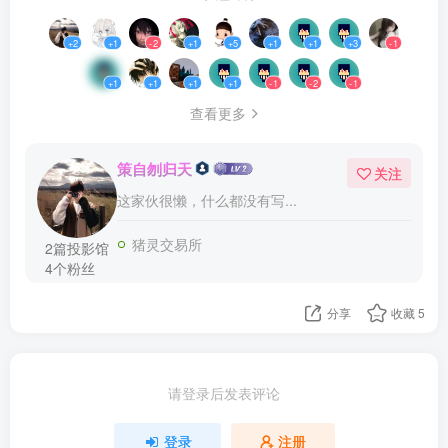
+2
+1
-2
+1
+5
+1
+1
+3
-1
+1
+1
+1
+1
-1
-2
-1
查看更多
策自刎归天
关注
这家伙很懒，什么都没有写...
猪灵交易所
2篇投影馆
4个粉丝
分享
收藏
5
请登录后发表评论
登录
注册