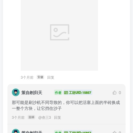
3个月前
回复
安徽
策自刎归天
0
作者
工坊UID:15857
那可能是刷沙机不同导致的，你可以把活塞上面的半砖换成
一整个方块，让它挡住沙子
3个月前
@
叁三3
回复
吉林
策自刎归天
0
作者
工坊UID:15857