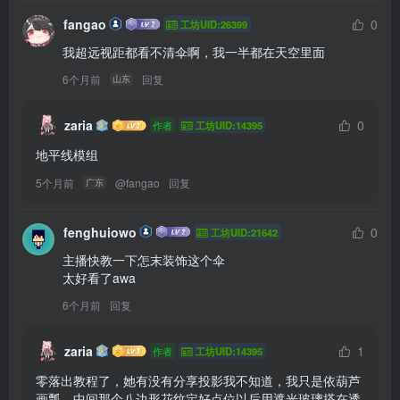
fangao
0
工坊UID:26399
我超远视距都看不清伞啊，我一半都在天空里面
6个月前
回复
山东
zaria
0
作者
工坊UID:14395
地平线模组
5个月前
@
fangao
回复
广东
fenghuiowo
0
工坊UID:21642
主播快教一下怎末装饰这个伞

太好看了awa 
6个月前
回复
zaria
1
作者
工坊UID:14395
零落出教程了，她有没有分享投影我不知道，我只是依葫芦
画瓢，中间那个八边形花纹定好点位以后用遮光玻璃搭在透