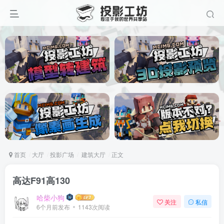
首页
大厅
投影广场
建筑大厅
正文
高达F91高130
哈柴小狗
关注
私信
6个月前发布
1143次阅读