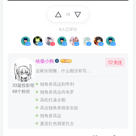
10
8人已评分
+2
+2
-1
+3
+1
+1
+1
+1
哈柴小狗
关注
这家伙很懒，什么都没有写...
独角兽高达刹帝利
33篇投影馆
68个粉丝
独角兽高达尚布罗
高松灯凑企鹅
高达独角兽报丧女妖
独角兽高达
夏亚红色彗星扎古