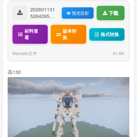
202601131
下载
预览投影
52643958-
高达F91.lit
ematic
材料查
版本转
格式转换
看
换
litematic文件
41.8K
高130