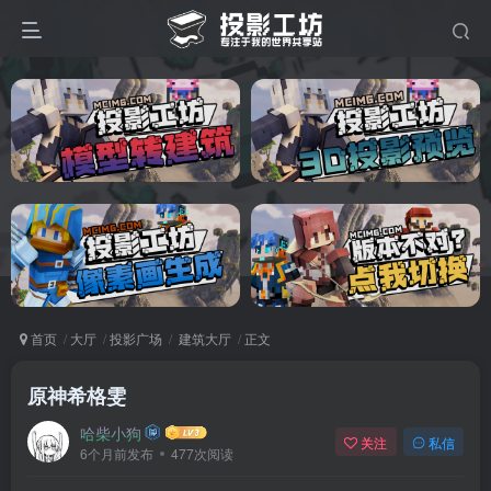
首页
大厅
投影广场
建筑大厅
正文
原神希格雯
哈柴小狗
关注
私信
6个月前发布
477次阅读