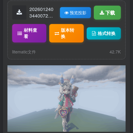
202601240
下载
预览投影
34400727-
希格文.lite
matic
材料查
版本转
格式转换
看
换
litematic文件
42.7K