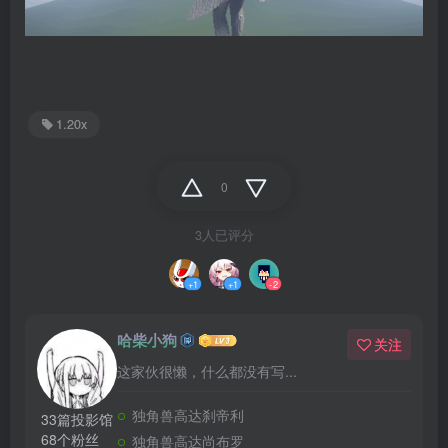
1.20x
0
3人已评分
+1
+1
-2
哈柴小狗
关注
这家伙很懒，什么都没有写...
独角兽高达刹帝利
33篇投影馆
68个粉丝
独角兽高达尚布罗