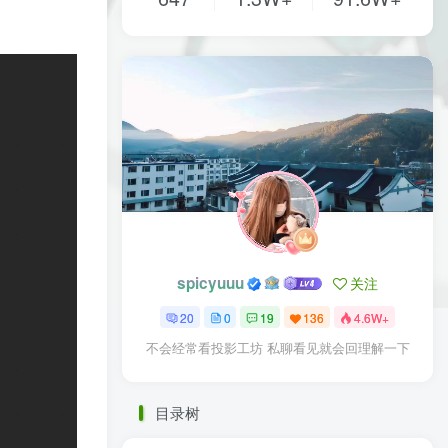
spicyuuu
关注
20
0
19
136
4.6W+
不会经常看投影工坊 私聊看见就会回理解一下
目录树