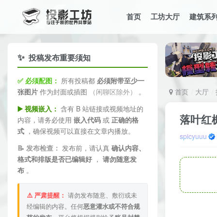
首页
工坊大厅
建筑系
✨
投稿发布重要须知
✅ 必须配图：
所有投稿都
必须附带至少一
张图片
作为封面或插图
（闲聊区除外）
。
首页
大厅
▶️ 视频嵌入：
含有 B 站链接或视频地址的
落叶红
内容，请务必使用
嵌入代码
或
正确的格
式
，确保视频可以直接在文章内播放。
spicyuuu
📝 发布检查：
发布前，请认真
确认内容、
格式和排版是否已编辑好
，
请勿随意发
布
。
⚠️ 严肃提醒：
请勿发布随意、敷衍或未
经编辑的内容。任何
恶意灌水或不符合规