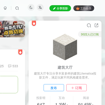
分享投影
工坊会员
3022人已订阅
25
533
建筑大厅
建筑大厅专注分享丰富多样的建筑Litematica投
影文件，满足玩家不同风格建造需求。
发布
订阅
投影馆
互动
阅读
647
1.3W+
91.6W+