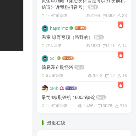
黄金审判庭（如想发抖音是可以的 发前私
信请告诉我您抖音号）
1
2764
382
23
1小时前回复
hajimilmz
温室 绿野穹顶（路野的）
3
1833
111
14
昨天回复
xql
简易瀑布刷怪塔
3
3518
12
16
5天前回复
xklib
最简4核刷铁机 1600/h铁锭
3
1.4W+
3076
215
1小时前回复
最近在线