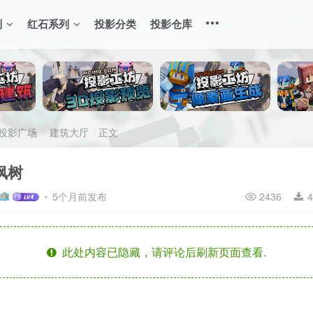
列
红石系列
投影分类
投影仓库
投影广场
建筑大厅
正文
枫树
5个月前发布
2436
4
此处内容已隐藏，请评论后刷新页面查看.