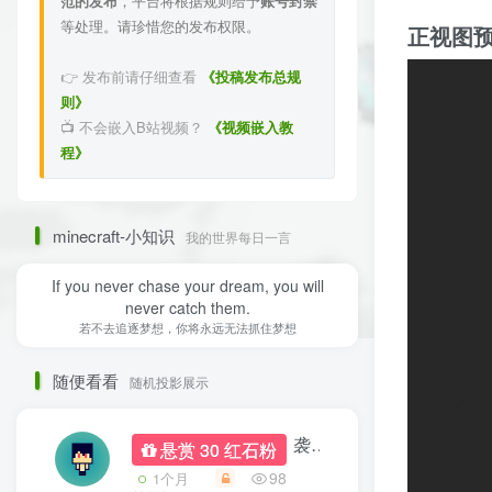
范的发布
，平台将根据规则给予
账号封禁
等处理。请珍惜您的发布权限。
正视图
👉 发布前请仔细查看
《投稿发布总规
则》
📺 不会嵌入B站视频？
《视频嵌入教
程》
minecraft-小知识
我的世界每日一言
I am the luckiest person in the world.
我是世界上最幸运的人
随便看看
随机投影展示
袭击塔 不死图腾要多
悬赏 30 红石粉
98
1个月
前回复
2
-1