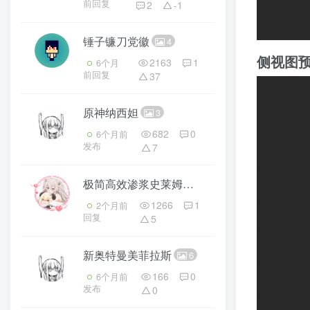
锤子镰刀党徽
4
2163
1
6个月
侧视图
前回复
37
原神纳西妲
3
682
0
6个月前
发布
7
极简高效渗浆史莱姆反应堆V2_2-by晚风君临
1266
1
2个月前
回复
5
新奥特曼美菲拉斯
6
166
0
6个月前
发布
0