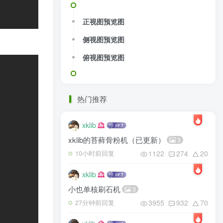
正视图预览图
侧视图预览图
俯视图预览图
热门推荐
xklib
xklib的苔藓骨粉机（已更新）
3
1122
274
20
10小时前回复
xklib
小也单核刷石机
3
3955
932
70
27分钟前回复