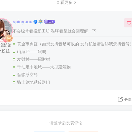
查看更多
spicyuuu
不会经常看投影工坊 私聊看见就会回理解一下
黄金审判庭（如想发抖音是可以的 发前私信请告诉我您抖音号
篇投影馆
个粉丝
山海经——鲲鹏
发财树——招财树
千劫定末地城——大型建筑物
骷髅浮空岛
骑士剑地狱传送门
分享
请登录后发表评论