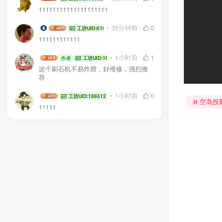
我的名字
35分钟前
0
工坊UID:61035
111111111111
生电大佬
1小时前
1
作者
工坊UID:104936
这个刷石机不易炸膛，好维修，强烈推
荐
kkkk.
1小时前
0
工坊UID:106512
11111
空岛投