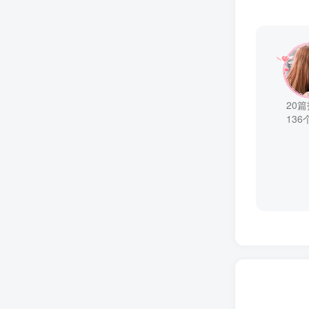
20
136