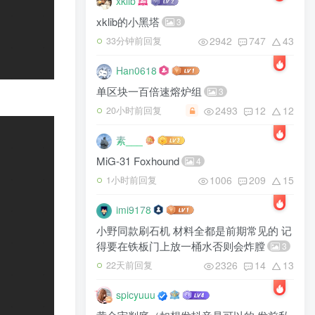
xklib
xklib的小黑塔
3
2942
747
43
33分钟前回复
Han0618
单区块一百倍速熔炉组
3
2493
12
12
20小时前回复
素___
MiG-31 Foxhound
4
1006
209
15
1小时前回复
imi9178
小野同款刷石机 材料全都是前期常见的 记
得要在铁板门上放一桶水否则会炸膛
3
2326
14
13
22天前回复
spicyuuu