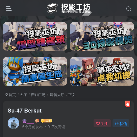
首页
大厅
投影广场
建筑大厅
正文
Su-47 Berkut
素___
关注
私信
6个月前发布
917次阅读