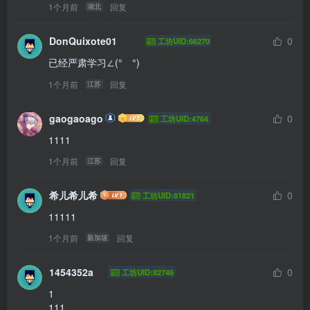
1个月前
回复
湖北
DonQuixote01
0
工坊UID:66270
已经严肃学习∠(°ゝ°)
1个月前
回复
江苏
gaogaoago
0
工坊UID:4764
1111
1个月前
回复
江苏
希儿希儿希
0
工坊UID:81821
11111
1个月前
回复
新加坡
1454352a
0
工坊UID:82746
1

111 