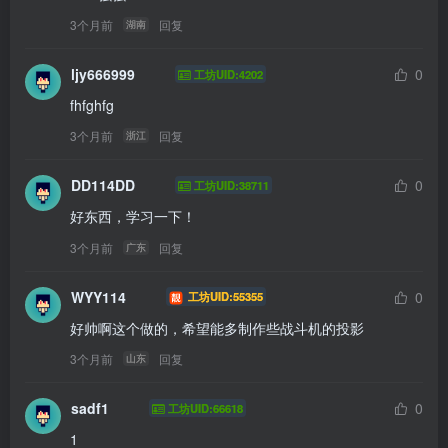
3个月前
回复
湖南
ljy666999
0
工坊UID:4202
fhfghfg
3个月前
回复
浙江
DD114DD
0
工坊UID:38711
好东西，学习一下！
3个月前
回复
广东
WYY114
0
工坊UID:55355
好帅啊这个做的，希望能多制作些战斗机的投影
3个月前
回复
山东
sadf1
0
工坊UID:66618
1
