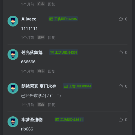
1个月前
回复
广东
Alivecc
0
工坊UID:32335
1111111
1个月前
回复
吉林
莲光落舞筵
0
工坊UID:84331
666666
1个月前
回复
山东
朗镜索真 夏门永存
0
工坊UID:83544
已经严肃学习∠(°ゝ°)
1个月前
回复
陕西
牢梦圣遗物
0
工坊UID:38611
nb666