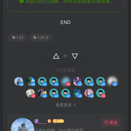
此处内容已隐藏，请评论后刷新页面查看.
END
1.21
1.21.3
21
17人已评分
+2
+4
+1
+1
-1
+1
+1
+1
+1
-1
+1
+1
+1
+2
+2
-1
查看更多
素___
关注
这家伙很懒，什么都没有写...