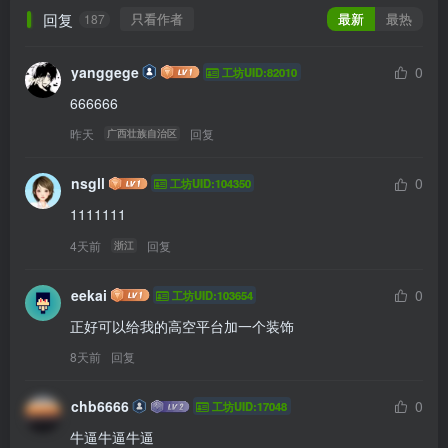
回复
只看作者
最新
最热
187
yanggege
0
工坊UID:82010
666666
昨天
回复
广西壮族自治区
nsgll
0
工坊UID:104350
1111111
4天前
回复
浙江
eekai
0
工坊UID:103654
正好可以给我的高空平台加一个装饰
8天前
回复
chb6666
0
工坊UID:17048
牛逼牛逼牛逼