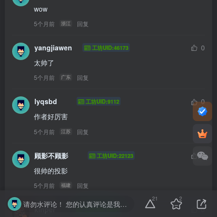
wow
5个月前
回复
浙江
yangjiawen
0
工坊UID:46173
太帅了
5个月前
回复
广东
lyqsbd
0
工坊UID:9112
作者好厉害
5个月前
回复
江苏
顾影不顾影
0
工坊UID:22123
很帅的投影
5个月前
回复
福建
21
2
请勿水评论！ 您的认真评论是我们的动力。请勿随意输入无意义字符或符号。温馨提示： 对于恶意灌水行为，我们将保留封禁处理的权利。
kinper
0
工坊UID:16851