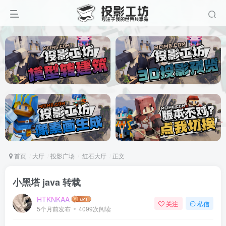
首页
大厅
投影广场
红石大厅
正文
小黑塔 java 转载
HTKNKAA
关注
私信
5个月前发布
4099次阅读