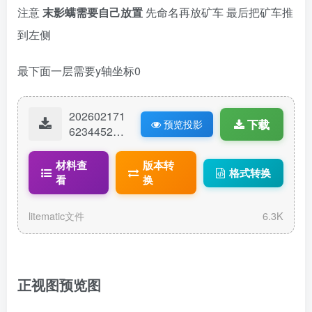
注意
末影螨需要自己放置
先命名再放矿车 最后把矿车推
到左侧
最下面一层需要y轴坐标0
202602171
下载
预览投影
62344521-
简易小黑
塔.litematic
材料查
版本转
格式转换
看
换
litematic文件
6.3K
正视图预览图