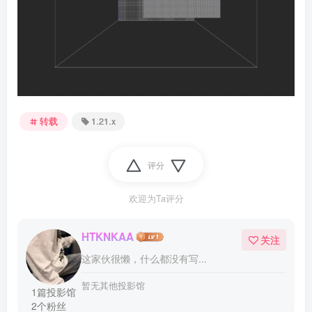
转载
1.21.x
评分
欢迎为Ta评分
HTKNKAA
关注
这家伙很懒，什么都没有写...
暂无其他投影馆
1篇投影馆
2个粉丝