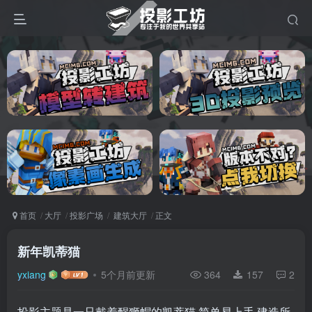
首页
大厅
投影广场
建筑大厅
正文
新年凯蒂猫
yxiang
5个月前更新
364
157
2
投影主题是一只戴着醒狮帽的凯蒂猫 简单易上手 建造所