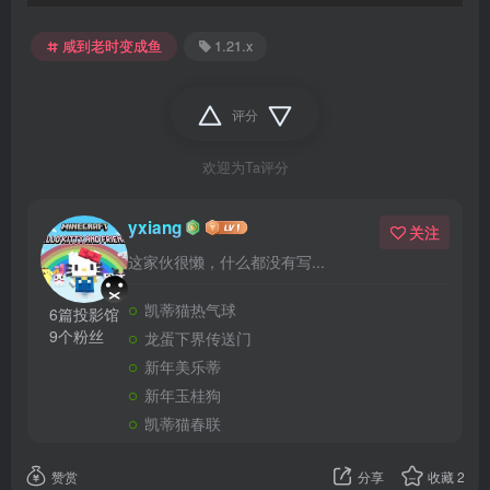
咸到老时变成鱼
1.21.x
评分
欢迎为Ta评分
yxiang
关注
这家伙很懒，什么都没有写...
凯蒂猫热气球
6篇投影馆
9个粉丝
龙蛋下界传送门
新年美乐蒂
新年玉桂狗
凯蒂猫春联
赞赏
分享
收藏
2