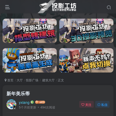
首页
大厅
投影广场
建筑大厅
正文
新年美乐蒂
yxiang
关注
私信
5个月前更新
494次阅读