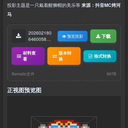
投影主题是一只戴着醒狮帽的美乐蒂
来源：抖音MC烤河
马
202602180
下载
预览投影
64600589-
美乐蒂.lite
matic
材料查
版本转
格式转换
看
换
litematic文件
997B
正视图预览图