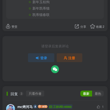
新年玉桂狗
新年凯蒂猫
凯蒂猫春联
赞赏
分享
收藏
2
请登录后发表评论
登录
注册
回复
只看作者
最新
最热
3
mc烤河马
1
工坊UID:45563