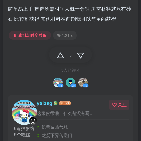
简单易上手 建造所需时间大概十分钟 所需材料就只有砖
石 比较难获得 其他材料在前期就可以简单的获得
咸到老时变成鱼
1.21.x
5
3人已评分
+1
+2
+2
yxiang
关注
这家伙很懒，什么都没有写...
凯蒂猫热气球
6篇投影馆
9个粉丝
龙蛋下界传送门