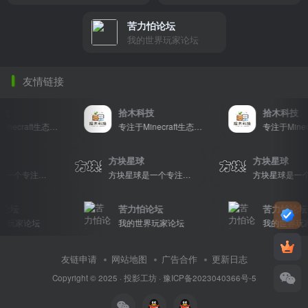
苦力怕论坛
我的世界玩家论坛
友情链接
技
拾木科技
拾木科技
专注于Minecraft生态建设
专注于Minecraft生态建设
星球
方块星球
方块星球
方块星球是一个专注于我的世界的中文论坛，提供丰富的资源分享、玩家交流和创意展示，包括地图、皮肤、数据包等内容，打造Minecraft玩家的专属社区乐园！
方块星球是一个专注于我的世界的中文论坛，提供丰富的资源分享、玩家交流和创意展示，包括地图、皮肤、数据包等内容，打造Minecraft玩家的专属社区乐园！
论坛
苦力怕论坛
苦力怕论坛
玩家论坛
我的世界玩家论坛
我的世界玩家
友链申请
网站地图
广告合作
更新日志
Copyright © 2025 ·
投影工坊
·
豫ICP备2023040366号-5