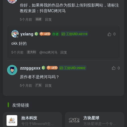
你好，如果将我的作品作为投影上传到投影网站，请标注
教程来源：抖音MC烤河马
5个月前
回复
福建
yxiang
0
作者
工坊UID:45119
okk 好的
5个月前
@
mc烤河马
回复
意大利
zzzgggxxx
0
工坊UID:29902
原作者不是烤河马吗？
5个月前
回复
广东
友情链接
拾木科技
方块星球
专注于Minecraft生态建设
方块星球是一个专注于我的世界的中文论坛，提供丰富的资源分享、玩家交流和创意展示，包括地图、皮肤、数据包等内容，打造Minecraft玩家的专属社区乐园！