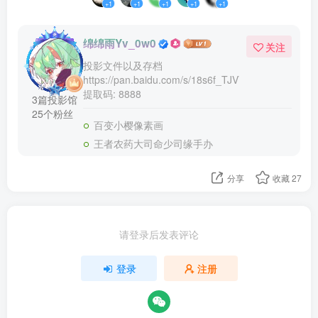
+1
+1
+1
+1
+1
绵绵雨Yv_0w0
关注
投影文件以及存档
https://pan.baidu.com/s/18s6f_TJVVjWZLSyYlJ3Acg
提取码: 8888
3篇投影馆
25个粉丝
百变小樱像素画
王者农药大司命少司缘手办
分享
收藏
27
请登录后发表评论
登录
注册