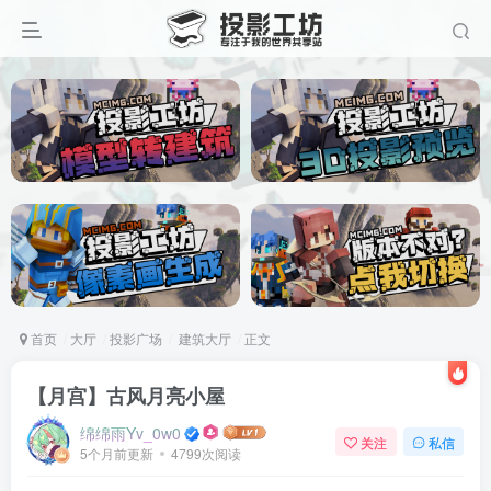
首页
大厅
投影广场
建筑大厅
正文
【月宫】古风月亮小屋
绵绵雨Yv_0w0
关注
私信
5个月前更新
4799次阅读