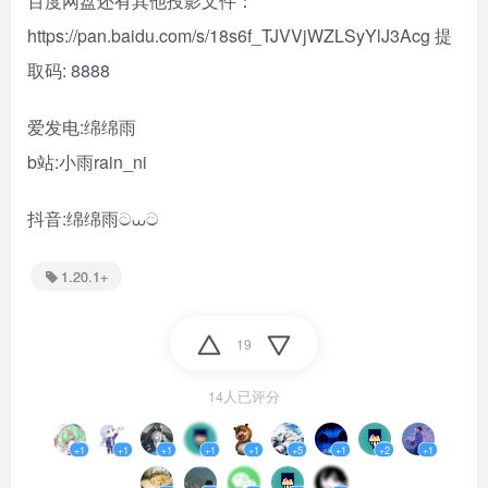
百度网盘还有其他投影文件：
https://pan.baidu.com/s/18s6f_TJVVjWZLSyYlJ3Acg 提
取码: 8888
爱发电:绵绵雨
b站:小雨rain_ni
抖音:绵绵雨ට⩊ට
1.20.1+
19
14人已评分
+1
+1
+1
+1
+1
+5
+1
+2
+1