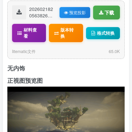
202602182
下载
预览投影
05638264-
0217-月宫-
1.litematic
材料查
版本转
格式转换
看
换
litematic文件
65.0K
无内饰
正视图预览图