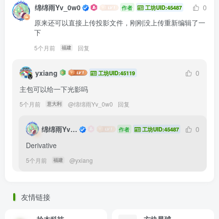
绵绵雨Yv_0w0
0
作者
工坊UID:45487
原来还可以直接上传投影文件，刚刚没上传重新编辑了一
下
5个月前
回复
福建
yxiang
0
工坊UID:45119
主包可以给一下光影吗
5个月前
@
绵绵雨Yv_0w0
回复
意大利
绵绵雨Yv_0w0
0
作者
工坊UID:45487
Derivative
5个月前
@
yxiang
福建
友情链接