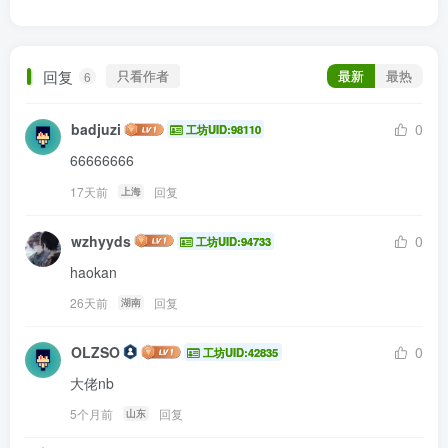
回复
只看作者
最新
最热
6
badjuzi
0
工坊UID:98110
66666666
17天前
回复
上海
wzhyyds
0
工坊UID:94733
haokan
26天前
回复
湖南
OLZSO
0
工坊UID:42835
大佬nb
5个月前
回复
山东