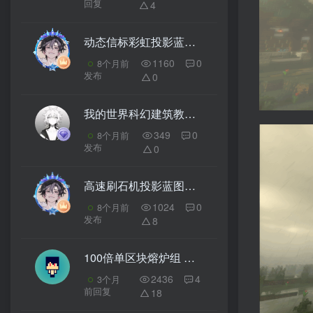
回复
4
动态信标彩虹投影蓝图 – 我的世界红石装饰电路设计
1160
0
8个月前
发布
0
我的世界科幻建筑教程：熔岩贮存罐（我的世界投影）——工业区的科幻粮仓，附送小场景地图！
349
0
8个月前
发布
0
高速刷石机投影蓝图（带 TNT 复制）- 我的世界红石生电自动化
1024
0
8个月前
发布
8
100倍单区块熔炉组
3
2436
4
3个月
前回复
18