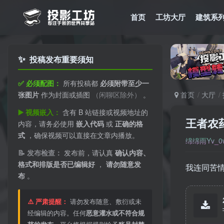
首页
工坊大厅
建筑系
✨
投稿发布重要须知
✅ 必须配图：
所有投稿都
必须附带至少一
张图片
作为封面或插图
（闲聊区除外）
。
首页
大厅
▶️ 视频嵌入：
含有 B 站链接或视频地址的
王者农
内容，请务必使用
嵌入代码
或
正确的格
式
，确保视频可以直接在文章内播放。
绵绵雨Yv_0
📝 发布检查：
发布前，请认真
确认内容、
格式和排版是否已编辑好
，
请勿随意发
我连同苦情
布
。
⚠️ 严肃提醒：
请勿发布随意、敷衍或未
经编辑的内容。任何
恶意灌水或不符合规