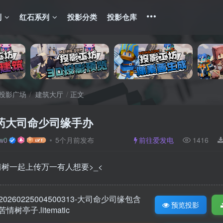
列
红石系列
投影分类
投影仓库
投影广场
建筑大厅
正文
药大司命少司缘手办
w0
5个月前发布
前往爱发电
1416
树一起上传万一有人想要>_<
20260225004500313-大司命少司缘包含
预览投影
苦情树亭子.litematic