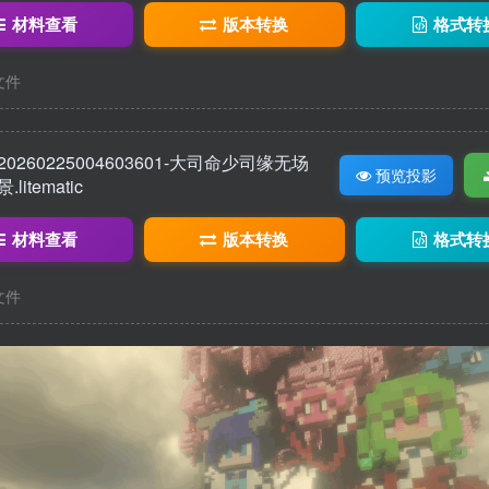
材料查看
版本转换
格式转
c文件
20260225004603601-大司命少司缘无场
预览投影
景.litematic
材料查看
版本转换
格式转
c文件