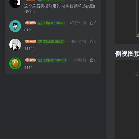
这个刷石机挺好用的,材料好简单,前期随
便坐 \
ze0719
47分钟前
0
工坊UID:106453
2121
吊袜带
49分钟前
0
工坊UID:99284
11111
侧视图
YngL
1小时前
0
工坊UID:106301
1111