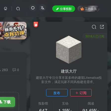
分享投影
工坊会员
3018人已订阅
283
0
建筑大厅
建筑大厅专注分享丰富多样的建筑Litematica投
影文件，满足玩家不同风格建造需求。
发布
订阅
下载
投影馆
互动
阅读
647
1.3W+
91.6W+