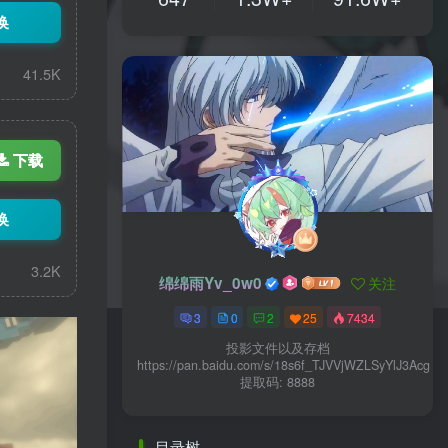
换
41.5K
下载
换
3.2K
绵绵雨Yv_0w0
关注
3
0
2
25
7434
投影文件以及存档
https://pan.baidu.com/s/18s6f_TJVVjWZLSyYlJ3Acg
提取码: 8888
目录树