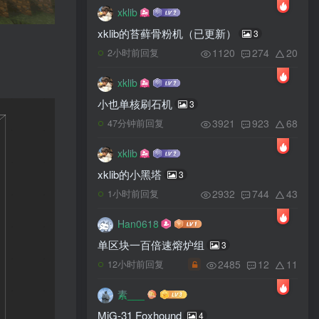
xklib
xklib的苔藓骨粉机（已更新）
3
1120
274
20
2小时前回复
xklib
小也单核刷石机
3
3921
923
68
47分钟前回复
xklib
xklib的小黑塔
3
2932
744
43
1小时前回复
Han0618
单区块一百倍速熔炉组
3
2485
12
11
12小时前回复
素___
MiG-31 Foxhound
4