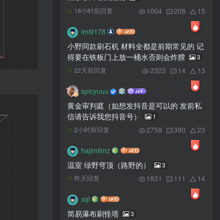
1004
208
15
18小时前回复
imi9178
小野同款刷石机 材料全都是前期常见的 记
得要在铁板门上放一桶水否则会炸膛
3
2323
14
13
22天前回复
spicyuuu
黄金审判庭（如想发抖音是可以的 发前私
信请告诉我您抖音号）
1
2758
380
23
2小时前回复
hajimilmz
温室 绿野穹顶（路野的）
3
1831
111
14
昨天回复
xql
简易瀑布刷怪塔
3