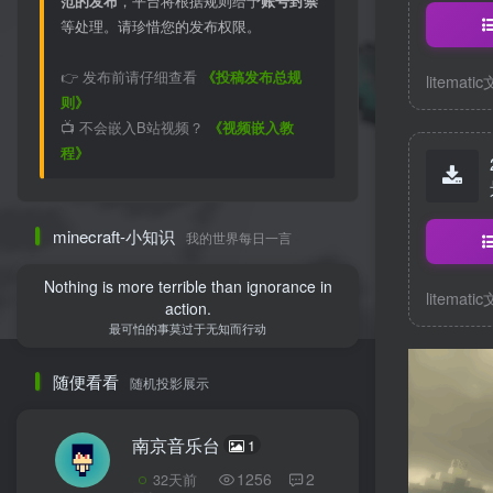
范的发布
，平台将根据规则给予
账号封禁
等处理。请珍惜您的发布权限。
👉 发布前请仔细查看
《投稿发布总规
litemati
则》
📺 不会嵌入B站视频？
《视频嵌入教
程》
minecraft-小知识
我的世界每日一言
Nothing is more terrible than ignorance in
litemati
action.
最可怕的事莫过于无知而行动
随便看看
随机投影展示
南京音乐台
1
1256
2
32天前