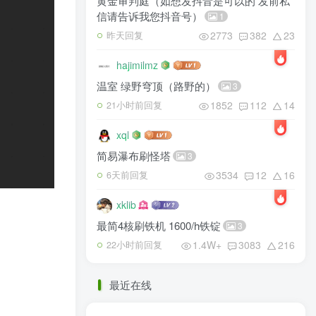
黄金审判庭（如想发抖音是可以的 发前私
信请告诉我您抖音号）
1
2773
382
23
昨天回复
hajimilmz
温室 绿野穹顶（路野的）
3
1852
112
14
21小时前回复
xql
简易瀑布刷怪塔
3
3534
12
16
6天前回复
xklib
最简4核刷铁机 1600/h铁锭
3
1.4W+
3083
216
22小时前回复
最近在线