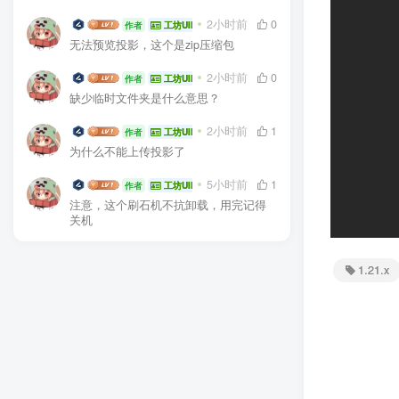
生电大佬
2小时前
0
作者
工坊UID:104936
无法预览投影，这个是zip压缩包
生电大佬
2小时前
0
作者
工坊UID:104936
缺少临时文件夹是什么意思？
生电大佬
2小时前
1
作者
工坊UID:104936
为什么不能上传投影了
生电大佬
5小时前
1
作者
工坊UID:104936
注意，这个刷石机不抗卸载，用完记得
关机
1.21.x