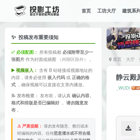
首页
工坊大厅
建筑系
✨
投稿发布重要须知
✅ 必须配图：
所有投稿都
必须附带至少一
张图片
作为封面或插图
（闲聊区除外）
。
首页
大厅
▶️ 视频嵌入：
含有 B 站链接或视频地址的
静云殿
内容，请务必使用
嵌入代码
或
正确的格
式
，确保视频可以直接在文章内播放。
_WUDI
📝 发布检查：
发布前，请认真
确认内容、
格式和排版是否已编辑好
，
请勿随意发
布
。
⚠️ 严肃提醒：
请勿发布随意、敷衍或未
经编辑的内容。任何
恶意灌水或不符合规