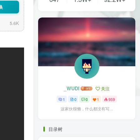
换
5.6K
_WUDI
关注
1
0
0
1
959
这家伙很懒，什么都没有写...
目录树