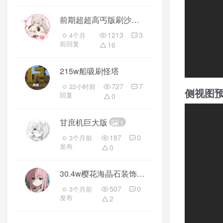
前期超超高丐版刷沙机
2
1213
3
4个月
前回复
16
215w船吸刷怪塔
727
7
22小时前
侧视图
回复
0
甘庶机巨大版
1
187
0
3个月前
发布
0
30.4w樱花海晶石装饰刷石机——无自动打包纯漏斗收集
507
0
3个月前
发布
2