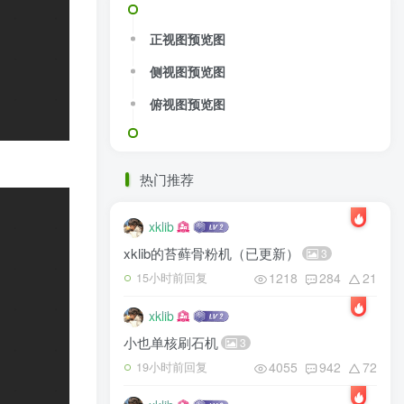
正视图预览图
侧视图预览图
俯视图预览图
热门推荐
xklib
xklib的苔藓骨粉机（已更新）
3
1218
284
21
15小时前回复
xklib
小也单核刷石机
3
4055
942
72
19小时前回复