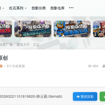
列
红石系列
投影分类
投影仓库
投影广场
建筑大厅
正文
原创
5个月前更新
959
20260221101819820-静云殿.litematic
预览投影