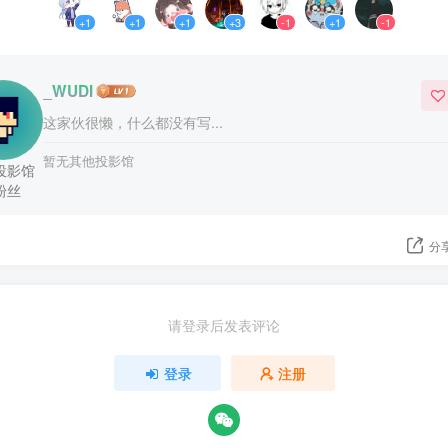
+1
+1
+1
+3
-1
+1
-1
_WUDI
这家伙很懒，什么都没有写...
暂无其他投影馆
投影馆
粉丝
分
请登录后发表评论
登录
注册