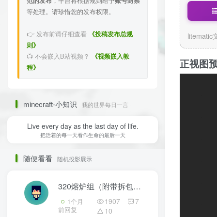
范的发布
，平台将根据规则给予
账号封禁
等处理。请珍惜您的发布权限。
👉 发布前请仔细查看
《投稿发布总规
litemati
则》
📺 不会嵌入B站视频？
《视频嵌入教
正视图
程》
minecraft-小知识
我的世界每日一言
Live every day as the last day of life.
把活着的每一天看作生命的最后一天
随便看看
随机投影展示
320熔炉组（附带拆包机）
3
1907
7
1个月
前回复
10