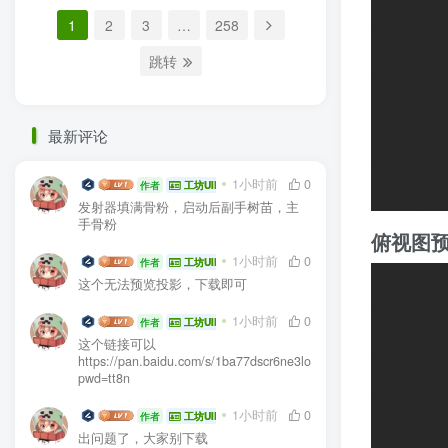
1
2
3
…
258
跳转
最新评论
生电大佬
1小时前
0
作者
工坊UID:104936
发射器填满骨粉，启动后副手树苗，主
手骨粉
俯视图
生电大佬
1小时前
0
作者
工坊UID:104936
这个无法预览投影，下载即可
生电大佬
1小时前
0
作者
工坊UID:104936
这个链接可以
https://pan.baidu.com/s/1ba77dscr6ne3lo03e1GGEA?
pwd=tt8n
生电大佬
1小时前
0
作者
工坊UID:104936
出问题了，大家别下载