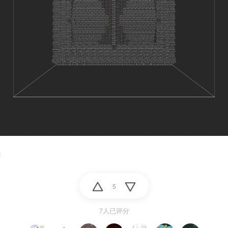
5
7人已评分