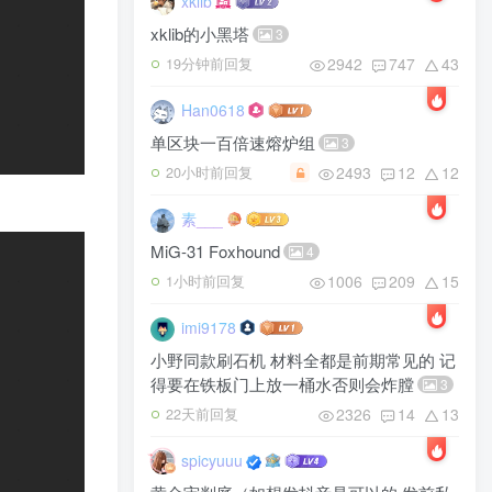
xklib
xklib的小黑塔
3
2942
747
43
19分钟前回复
Han0618
单区块一百倍速熔炉组
3
2493
12
12
20小时前回复
素___
MiG-31 Foxhound
4
1006
209
15
1小时前回复
imi9178
小野同款刷石机 材料全都是前期常见的 记
得要在铁板门上放一桶水否则会炸膛
3
2326
14
13
22天前回复
spicyuuu