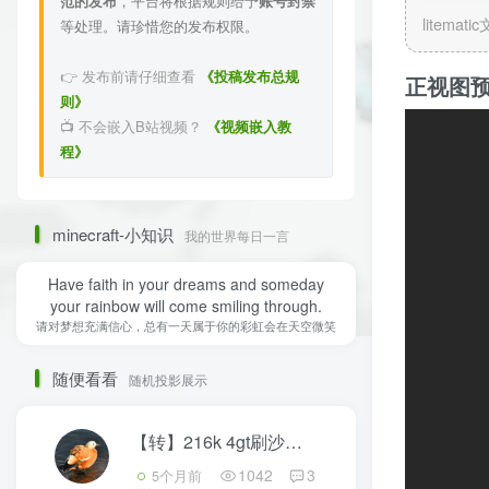
范的发布
，平台将根据规则给予
账号封禁
litemati
等处理。请珍惜您的发布权限。
👉 发布前请仔细查看
《投稿发布总规
正视图
则》
📺 不会嵌入B站视频？
《视频嵌入教
程》
minecraft-小知识
我的世界每日一言
Have faith in your dreams and someday
your rainbow will come smiling through.
请对梦想充满信心，总有一天属于你的彩虹会在天空微笑
随便看看
随机投影展示
【转】216k 4gt刷沙机
1
1042
3
5个月前