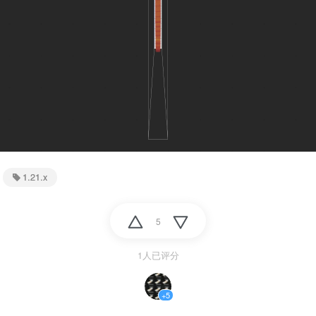
1.21.x
5
1人已评分
+5