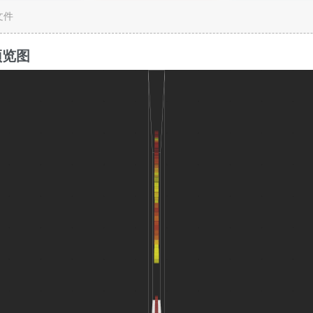
c文件
预览图