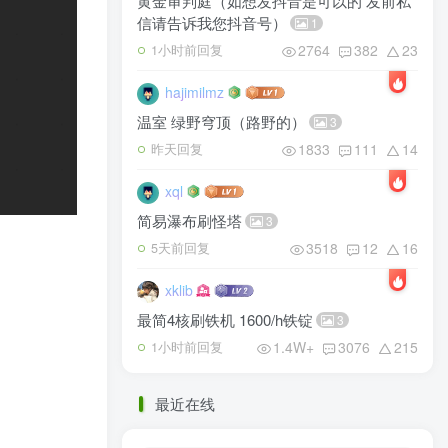
黄金审判庭（如想发抖音是可以的 发前私
信请告诉我您抖音号）
1
2764
382
23
1小时前回复
hajimilmz
温室 绿野穹顶（路野的）
3
1833
111
14
昨天回复
xql
简易瀑布刷怪塔
3
3518
12
16
5天前回复
xklib
最简4核刷铁机 1600/h铁锭
3
1.4W+
3076
215
1小时前回复
最近在线