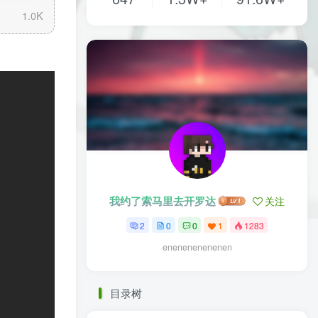
1.0K
我约了索马里去开罗达
关注
2
0
0
1
1283
enenenenenenen
目录树