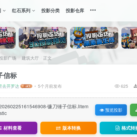
列
红石系列
投影分类
投影仓库
投影广场
建筑大厅
正文
子信标
里去开罗达
5个月前发布
625
20260225161546908-镰刀锤子信标.litem
预览投影
atic
材料查看
版本转换
格式转