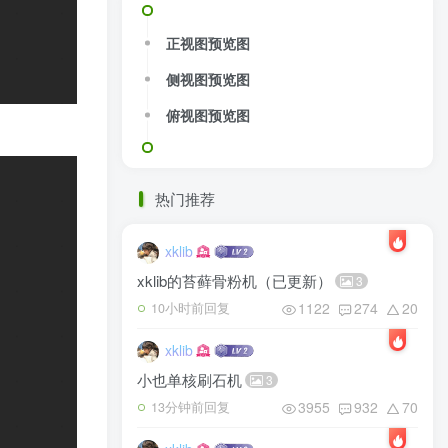
正视图预览图
侧视图预览图
俯视图预览图
热门推荐
xklib
xklib的苔藓骨粉机（已更新）
3
1122
274
20
10小时前回复
xklib
小也单核刷石机
3
3955
932
70
13分钟前回复