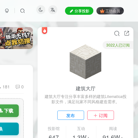
分享投影
工坊会员
3022人已订阅
181
0
建筑大厅
建筑大厅专注分享丰富多样的建筑Litematica投
影文件，满足玩家不同风格建造需求。
下载
发布
订阅
换
投影馆
互动
阅读
647
1.3W+
91.6W+