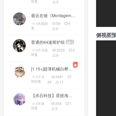
回复
6
最近在做《Montagem pitty拼接遗憾》的红石音乐到时候会发，有没有要的？目前只有26.1的
59
4
4天前回
复
6
侧视图
普通的64速熔炉组
4
3229
5
5个月前
回复
6
[1.15+]超薄机械白桦树场
4
2481
3个月
前回复
29
11
【赤石科技】星槎海中枢
3
204
1
5天前
回复
5