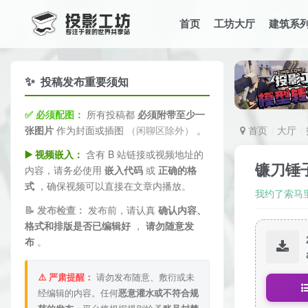
首页
工坊大厅
建筑系
✨
投稿发布重要须知
✅ 必须配图：
所有投稿都
必须附带至少一
张图片
作为封面或插图
（闲聊区除外）
。
首页
大厅
▶️ 视频嵌入：
含有 B 站链接或视频地址的
镰刀锤
内容，请务必使用
嵌入代码
或
正确的格
式
，确保视频可以直接在文章内播放。
我约了索马
📝 发布检查：
发布前，请认真
确认内容、
格式和排版是否已编辑好
，
请勿随意发
布
。
⚠️ 严肃提醒：
请勿发布随意、敷衍或未
经编辑的内容。任何
恶意灌水或不符合规