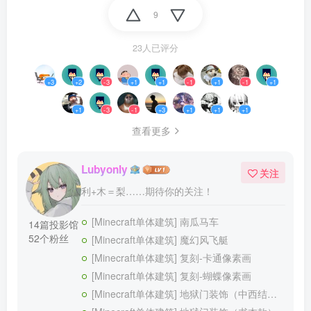
9
23人已评分
+3
+2
-3
+1
+1
-1
+1
-1
+1
+1
-3
-1
+3
+1
+1
+1
查看更多
Lubyonly
关注
利+木＝梨……期待你的关注！
[Minecraft单体建筑] 南瓜马车
14篇投影馆
52个粉丝
[Minecraft单体建筑] 魔幻风飞艇
[Minecraft单体建筑] 复刻-卡通像素画
[Minecraft单体建筑] 复刻-蝴蝶像素画
[Minecraft单体建筑] 地狱门装饰（中西结合款）