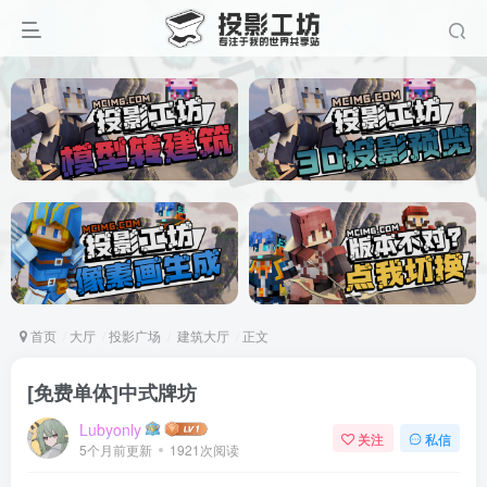
首页
大厅
投影广场
建筑大厅
正文
[免费单体]中式牌坊
Lubyonly
关注
私信
5个月前更新
1921次阅读