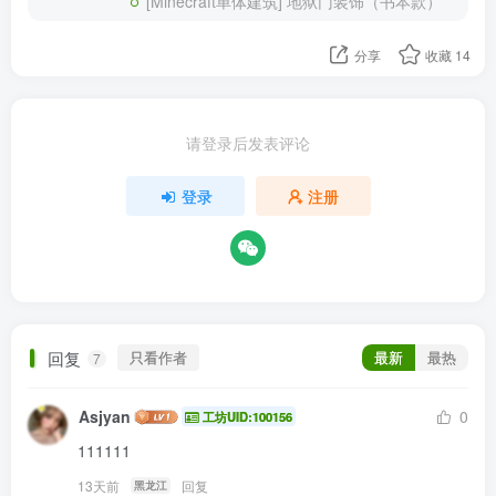
[Minecraft单体建筑] 地狱门装饰（书本款）
分享
收藏
14
请登录后发表评论
登录
注册
回复
只看作者
最新
最热
7
Asjyan
0
工坊UID:100156
111111
13天前
回复
黑龙江