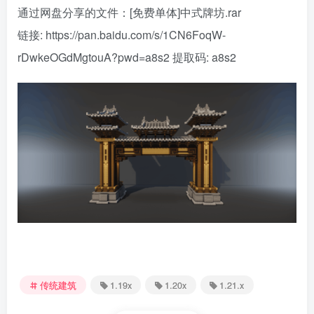
通过网盘分享的文件：[免费单体]中式牌坊.rar
链接:
https://pan.baidu.com/s/1CN6FoqW-
rDwkeOGdMgtouA?pwd=a8s2
提取码: a8s2
传统建筑
1.19x
1.20x
1.21.x