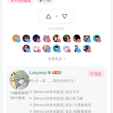
中世纪建筑
1.18x
4
19人已评分
+5
+5
-1
-1
-1
-3
-3
+1
-3
+5
-2
+1
+2
-1
+1
-1
查看更多
Lubyonly
关注
利+木＝梨……期待你的关注！
[Minecraft单体建筑] 南瓜马车
14篇投影馆
53个粉丝
[Minecraft单体建筑] 魔幻风飞艇
[Minecraft单体建筑] 复刻-卡通像素画
[Minecraft单体建筑] 复刻-蝴蝶像素画