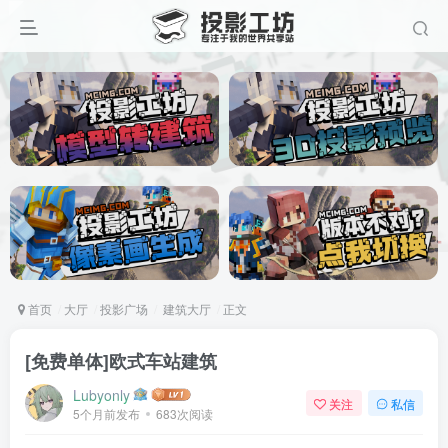
首页
大厅
投影广场
建筑大厅
正文
[免费单体]欧式车站建筑
Lubyonly
关注
私信
5个月前发布
683次阅读