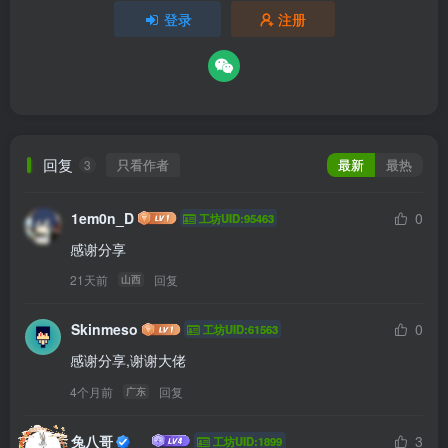
登录
注册
回复
只看作者
最新
最热
3
1em0n_D
0
工坊UID:95463
感谢分享
21天前
回复
山西
Skinmeso
0
工坊UID:61563
感谢分享,谢谢大佬
4个月前
回复
广东
兔八哥
3
工坊UID:1899