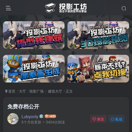
首页
大厅
投影广场
建筑大厅
正文
免费存档公开
Lubyonly
关注
私信
5个月前更新
3404次阅读