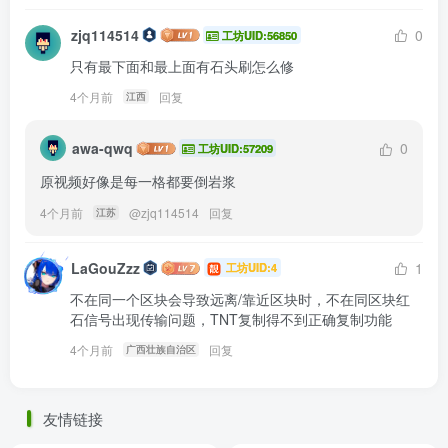
zjq114514
0
工坊UID:56850
只有最下面和最上面有石头刷怎么修
4个月前
回复
江西
awa-qwq
0
工坊UID:57209
原视频好像是每一格都要倒岩浆
4个月前
@
zjq114514
回复
江苏
LaGouZzz
1
工坊UID:4
不在同一个区块会导致远离/靠近区块时，不在同区块红
石信号出现传输问题，TNT复制得不到正确复制功能
4个月前
回复
广西壮族自治区
友情链接