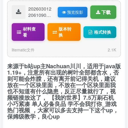
202603012
下载
预览投影
20610908-
全自动刷石
机.litematic
材料查
版本转
格式转换
看
换
litematic文件
2.1K
来源于b站up主Nachuan川川，适用于java版
1.19+，注意所有出现的树叶全部都含水，否
则可能会炸膛，还有离开前记得关机，建议
放在一个区块里面，不放在一个区块里面我
也不知道有什么隐患，反正尽量就行了，视
频链接放这了，
【我的世界】7.5万刷石机
小巧紧凑 单人必备良品 学不会我打你_游戏
热门视频
，大家可以多去支持一下这个up，
保姆级教学，良心up