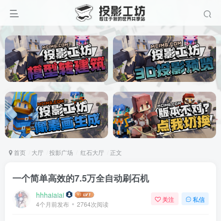
首页
大厅
投影广场
红石大厅
正文
一个简单高效的7.5万全自动刷石机
hhhaiaiai
关注
私信
4个月前发布
2764次阅读