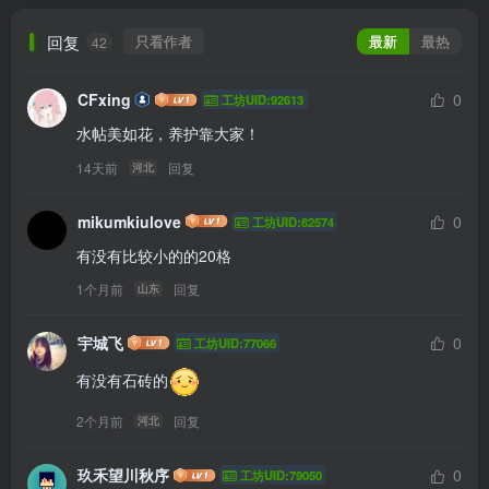
回复
只看作者
最新
最热
42
CFxing
0
工坊UID:92613
水帖美如花，养护靠大家！
14天前
回复
河北
mikumkiulove
0
工坊UID:82574
有没有比较小的的20格
1个月前
回复
山东
宇城飞
0
工坊UID:77066
有没有石砖的
2个月前
回复
河北
玖禾望川秋序
0
工坊UID:79050