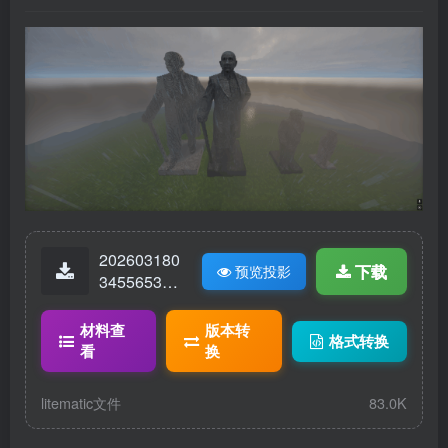
202603180
下载
预览投影
34556538-
0899e15c3
821a30bca
材料查
版本转
格式转换
8a972c384
看
换
96c94.glb_
copy.litema
litematic文件
83.0K
tic