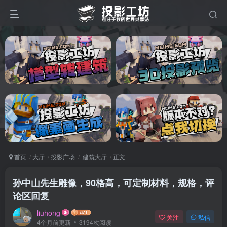
首页
大厅
投影广场
建筑大厅
正文
孙中山先生雕像，90格高，可定制材料，规格，评
论区回复
liuhong
关注
私信
4个月前更新
3194次阅读