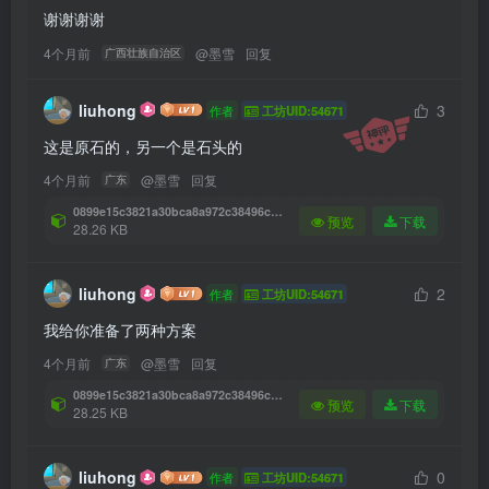
谢谢谢谢
4个月前
@
墨雪
回复
广西壮族自治区
liuhong
3
作者
工坊UID:54671
这是原石的，另一个是石头的
4个月前
@
墨雪
回复
广东
0899e15c3821a30bca8a972c38496c94.glb (4).litematic
预览
下载
28.26 KB
liuhong
2
作者
工坊UID:54671
我给你准备了两种方案
4个月前
@
墨雪
回复
广东
0899e15c3821a30bca8a972c38496c94.glb (3).litematic
预览
下载
28.25 KB
liuhong
0
作者
工坊UID:54671