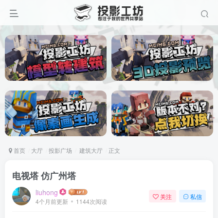
首页
大厅
投影广场
建筑大厅
正文
电视塔 仿广州塔
liuhong
关注
私信
4个月前更新
1144次阅读