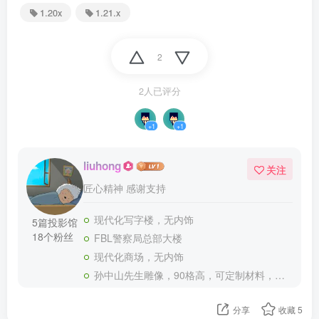
1.20x
1.21.x
2
2人已评分
+1
+1
liuhong
关注
匠心精神 感谢支持
现代化写字楼，无内饰
5篇投影馆
18个粉丝
FBL警察局总部大楼
现代化商场，无内饰
孙中山先生雕像，90格高，可定制材料，规格，评论区回复
分享
收藏
5