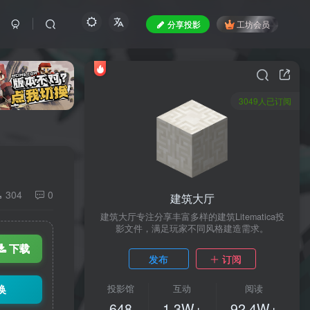
分享投影
工坊会员
3049人已订阅
304
0
建筑大厅
建筑大厅专注分享丰富多样的建筑Litematica投
影文件，满足玩家不同风格建造需求。
下载
发布
订阅
换
投影馆
互动
阅读
648
1.3W+
92.4W+