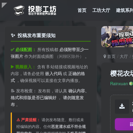
首页
工坊大厅
建筑系
✨
投稿发布重要须知
✅ 必须配图：
所有投稿都
必须附带至少一
张图片
作为封面或插图
（闲聊区除外）
。
首页
大厅
▶️ 视频嵌入：
含有 B 站链接或视频地址的
樱花农
内容，请务必使用
嵌入代码
或
正确的格
式
，确保视频可以直接在文章内播放。
Rainxuan
📝 发布检查：
发布前，请认真
确认内容、
格式和排版是否已编辑好
，
请勿随意发
布
。
⚠️ 严肃提醒：
请勿发布随意、敷衍或未
经编辑的内容。任何
恶意灌水或不符合规