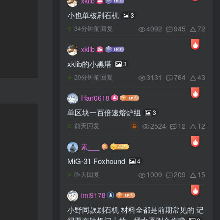
xklib
小也单核刷石机
3
4092
945
72
34分钟前回复
xklib
xklib的小黑塔
3
3131
764
43
20分钟前回复
Han0618
单区块一百倍速熔炉组
3
2524
12
12
前天回复
素___
MiG-31 Foxhound
4
1009
209
15
昨天回复
imi9178
小野同款刷石机 材料全都是前期常见的 记