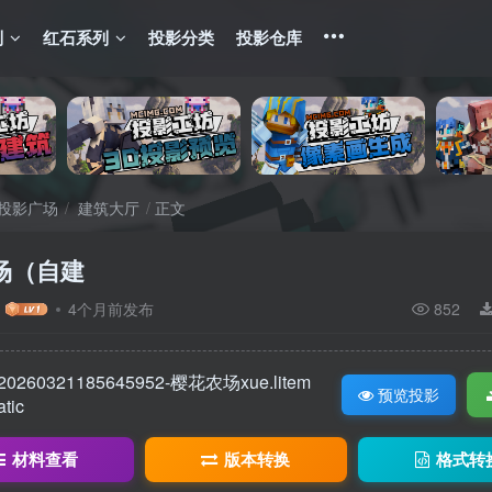
列
红石系列
投影分类
投影仓库
投影广场
建筑大厅
正文
场（自建
4个月前发布
852
20260321185645952-樱花农场xue.litem
预览投影
atic
材料查看
版本转换
格式转