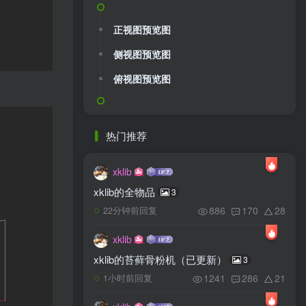
正视图预览图
侧视图预览图
俯视图预览图
热门推荐
xklib
xklib的全物品
3
886
170
28
22分钟前回复
xklib
xklib的苔藓骨粉机（已更新）
3
1241
286
21
1小时前回复