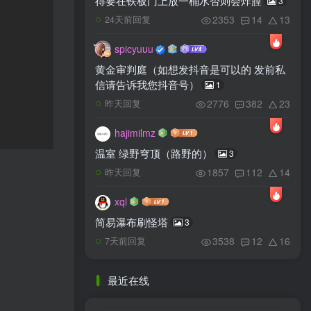
得要在铁板门上放一桶水否则会炸膛
3
2353
14
13
24天前回复
spicyuuu
黄金审判庭（如想发抖音是可以的 发前私
信请告诉我您抖音号）
1
2776
382
23
昨天回复
hajimilmz
温室 绿野穹顶（路野的）
3
1857
112
14
昨天回复
xql
简易瀑布刷怪塔
3
3538
12
16
7天前回复
最近在线