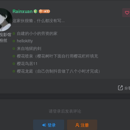
Rainxuan
这家伙很懒，什么都没有写...
自建的小小的劳资的家
篇投影馆
个粉丝
hellokitty
来自地狱的剑
樱花喷泉（樱花树叶下面自行用樱花栏杆填充
樱花鸟居11
樱花龙庭（自己仿制抖音做了八个小时才完成）
分
请登录后发表评论
登录
注册