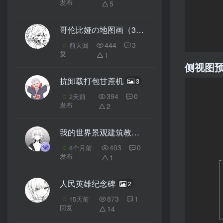
发布
5
哥伦比娅の地图画（3D）
1
444
3
前天回
复
1
侧视图
抗卸载打包甘蔗机
3
394
0
2天前
发布
2
我的世界景观建筑教程：末日废土住宅（我的世界投影）——残垣断壁，绿植与破败共存的美！
403
0
8个月前
发布
1
人民英雄纪念碑
2
873
1
15天前
回复
14