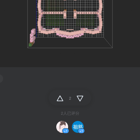
2
2人已评分
+1
+1