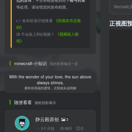
范的发布
，平台将根据规则给予
账号封禁
litemati
等处理。请珍惜您的发布权限。
👉 发布前请仔细查看
《投稿发布总规
正视图
则》
📺 不会嵌入B站视频？
《视频嵌入教
程》
minecraft-小知识
我的世界每日一言
With the wonder of your love, the sun above
always shines.
拥有你美丽的爱情，太阳就永远明媚
随便看看
随机投影展示
静云殿原创
3
960
0
5个月前