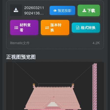
202603211
下载
预览投影
90241369-
太一的家.lit
ematic
材料查
版本转
格式转换
看
换
litematic文件
4.2K
正视图预览图