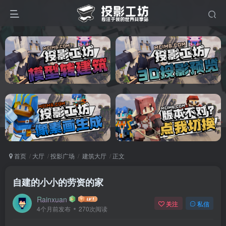
首页
大厅
投影广场
建筑大厅
正文
自建的小小的劳资的家
Rainxuan
关注
私信
4个月前发布
270次阅读