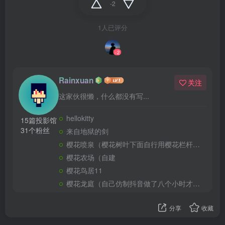
-2
1人已评分
-2
Rainxuan
关注
这家伙很懒，什么都没有写...
hellokitty
15篇投影馆
31个粉丝
来自地狱的剑
樱花喷泉（樱花树叶下面自行用樱花栏杆填充
樱花农场（自建
樱花鸟居11
樱花龙庭（自己仿制抖音做了八个小时才完成）
分享
收藏