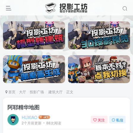
首页
大厅
投影广场
建筑大厅
正文
阿耶精华地图
HUXIAO
关注
私信
2个月前更新
88次阅读