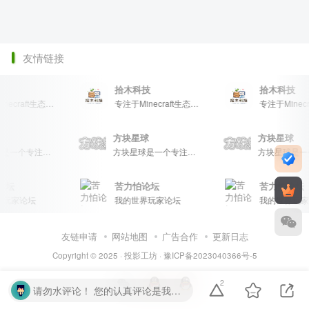
友情链接
拾木科技
拾木科技
专注于Minecraft生态建设
专注于Minecraft生态建设
星球
方块星球
方块星球
方块星球是一个专注于我的世界的中文论坛，提供丰富的资源分享、玩家交流和创意展示，包括地图、皮肤、数据包等内容，打造Minecraft玩家的专属社区乐园！
方块星球是一个专注于我的世界的中文论坛，提供丰富的资源分享、玩家交流和创意展示，包括地图、皮肤、数据包等内容，打造Minecraft玩家的专属社区乐园！
坛
苦力怕论坛
苦力怕论坛
玩家论坛
我的世界玩家论坛
我的世界玩家
友链申请
网站地图
广告合作
更新日志
Copyright © 2025 ·
投影工坊
·
豫ICP备2023040366号-5
2
请勿水评论！ 您的认真评论是我们的动力。请勿随意输入无意义字符或符号。温馨提示： 对于恶意灌水行为，我们将保留封禁处理的权利。