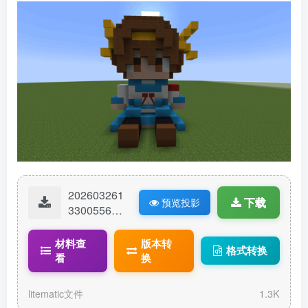
202603261
下载
预览投影
33005565-
凉宫春日坐
姿粘土人.lit
材料查
版本转
格式转换
ematic
看
换
litematic文件
1.3K