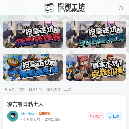
首页
大厅
投影广场
建筑大厅
正文
凉宫春日粘土人
sharkyori
关注
私信
4个月前发布
253次阅读