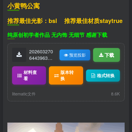
小黄鸭公寓
推荐最佳光影：bsl 推荐最佳材质staytrue
纯原创初学者作品 无内饰 无细节 感谢下载
202603270
下载
预览投影
64439630-
中世纪建筑
016—小黄
材料查
版本转
格式转换
鸭公寓Hj_r
看
换
syxr.litemati
c
litematic文件
8.6K