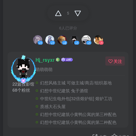
5
6人已评分
+1
+1
+2
+1
+1
-1
Hj_rsyxr
关注
萌萌萌萌
幻想风格主城 可做主城/商店/组织基地
22篇投影馆
68个粉丝
幻想中世纪建筑 兔子酒馆
中世纪生电外包[32倍熔炉组] 熔炉工坊
质感大石头屋
幻想中世纪建筑小黄鸭公寓的第三种配色
幻想中世纪建筑小黄鸭公寓的第二种配色