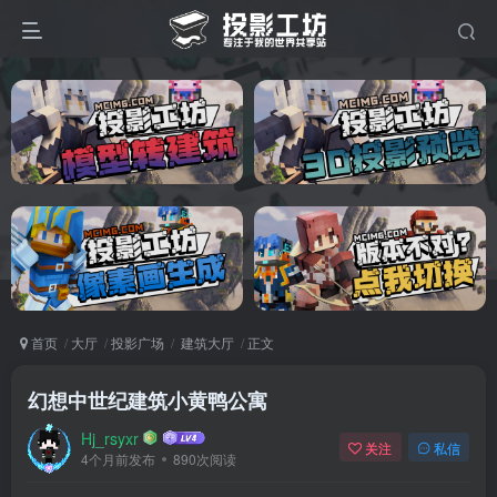
首页
大厅
投影广场
建筑大厅
正文
幻想中世纪建筑小黄鸭公寓
Hj_rsyxr
关注
私信
4个月前发布
890次阅读