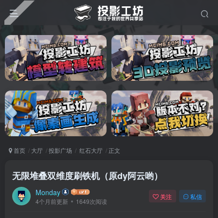
首页
大厅
投影广场
红石大厅
正文
无限堆叠双维度刷铁机（原dy阿云哟）
Monday
关注
私信
4个月前更新
1649次阅读