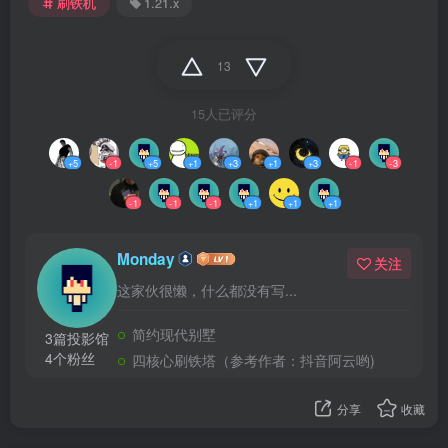
刷铁机
1.21.x
13
15人已评分
+5
-1
+5
+1
+3
+1
+3
-1
-3
-1
-1
-1
+1
+1
+1
Monday
关注
这家伙很懒，什么都没有写...
简约现代别墅
3篇投影馆
4个粉丝
四核心刷铁塔（参考作者：抖音阿云哟)
分享
收藏