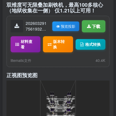
双维度可无限叠加刷铁机，最高100多核心
（地狱收集在一侧）
仅1.21以上可用！
202603291
下载
预览投影
75619324-
1.21无限堆
叠双维刷铁
材料查
版本转
格式转换
塔.litematic
看
换
litematic文件
40.4K
正视图预览图