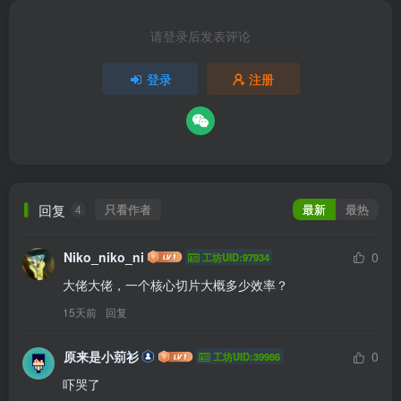
请登录后发表评论
登录
注册
回复
只看作者
最新
最热
4
Niko_niko_ni
0
工坊UID:97934
大佬大佬，一个核心切片大概多少效率？
15天前
回复
原来是小莂衫
0
工坊UID:39986
吓哭了