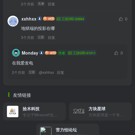
2个月前
回复
天津
xxhhxx
0
工坊UID:50884
地狱端的投影在哪
3个月前
回复
江苏
Monday
0
作者
工坊UID:61011
在我爱发电
2个月前
@
xxhhxx
回复
江苏
友情链接
拾木科技
方块星球
专注于Minecraft生态建设
方块星球是一个专注于我的世界的中文论坛，提供丰富的资源分享、玩家交流和创意展示，包括地图、皮肤、数据包等内容，打造Minecraft玩家的专属社区乐园！
苦力怕论坛