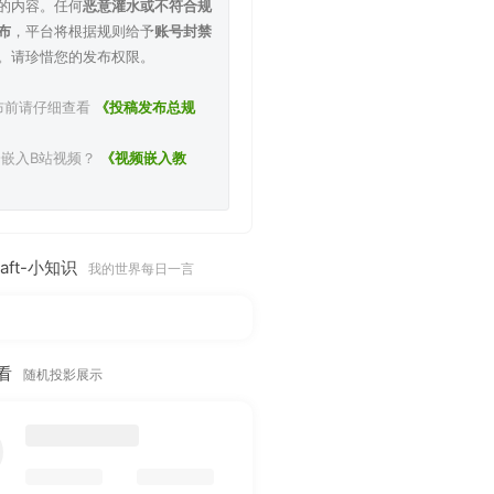
的内容。任何
恶意灌水或不符合规
布
，平台将根据规则给予
账号封禁
。请珍惜您的发布权限。
发布前请仔细查看
《投稿发布总规
不会嵌入B站视频？
《视频嵌入教
raft-小知识
我的世界每日一言
看
随机投影展示