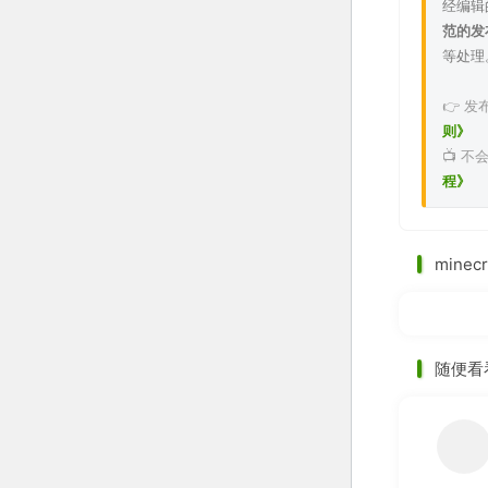
经编辑
范的发
等处理
👉 
则》
📺 
程》
minec
随便看