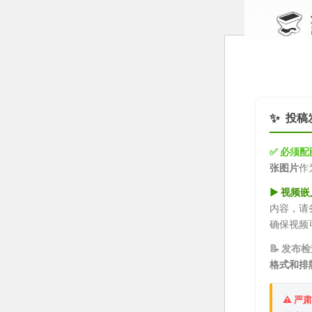
✨
投稿
✅ 必须配
张图片
作
▶️ 视频
内容，请
确保视频
📝 发布
格式和排
⚠️ 严