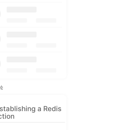
论
establishing a Redis
tion