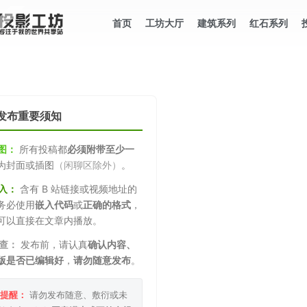
首页
工坊大厅
建筑系列
红石系列
发布重要须知
图：
所有投稿都
必须附带至少一
为封面或插图
（闲聊区除外）
。
嵌入：
含有 B 站链接或视频地址的
务必使用
嵌入代码
或
正确的格式
，
可以直接在文章内播放。
检查：
发布前，请认真
确认内容、
版是否已编辑好
，
请勿随意发布
。
肃提醒：
请勿发布随意、敷衍或未