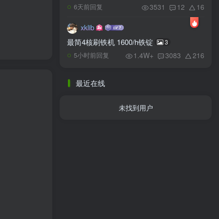
3531
12
16
6天前回复
xklib
最简4核刷铁机 1600/h铁锭
3
1.4W+
3083
216
5小时前回复
最近在线
未找到用户