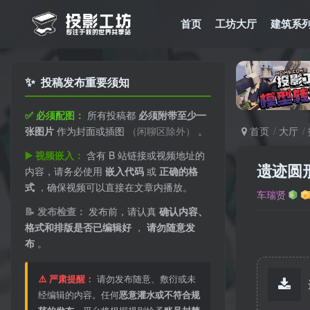
首页
工坊大厅
建筑系
✨
投稿发布重要须知
✅ 必须配图：
所有投稿都
必须附带至少一
张图片
作为封面或插图
（闲聊区除外）
。
首页
大厅
▶️ 视频嵌入：
含有 B 站链接或视频地址的
遗迹圆
内容，请务必使用
嵌入代码
或
正确的格
式
，确保视频可以直接在文章内播放。
车瑞贤
📝 发布检查：
发布前，请认真
确认内容、
格式和排版是否已编辑好
，
请勿随意发
布
。
⚠️ 严肃提醒：
请勿发布随意、敷衍或未
经编辑的内容。任何
恶意灌水或不符合规