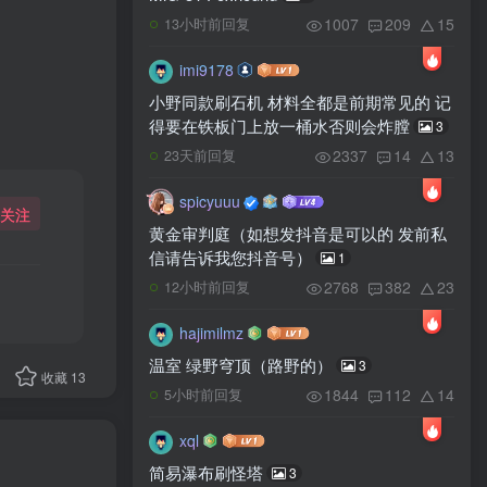
1007
209
15
13小时前回复
imi9178
小野同款刷石机 材料全都是前期常见的 记
得要在铁板门上放一桶水否则会炸膛
3
2337
14
13
23天前回复
spicyuuu
关注
黄金审判庭（如想发抖音是可以的 发前私
信请告诉我您抖音号）
1
2768
382
23
12小时前回复
hajimilmz
温室 绿野穹顶（路野的）
3
收藏
13
1844
112
14
5小时前回复
xql
简易瀑布刷怪塔
3