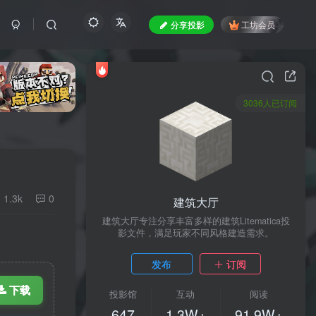
分享投影
工坊会员
3036人已订阅
1.3k
0
建筑大厅
建筑大厅专注分享丰富多样的建筑Litematica投
影文件，满足玩家不同风格建造需求。
发布
订阅
下载
投影馆
互动
阅读
647
1.3W+
91.9W+