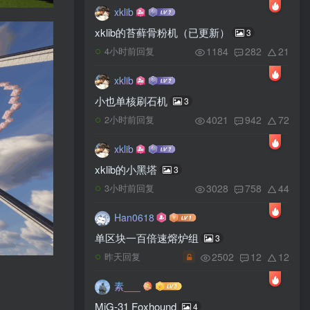
xklib
xklib的苔藓骨粉机（已更新）
3
1184
282
21
4小时前回复
xklib
小也单核刷石机
3
4021
942
72
2小时前回复
xklib
xklib的小黑塔
3
3028
758
44
3小时前回复
Han0618
单区块一百倍速熔炉组
3
2502
12
12
昨天回复
素___
MiG-31 Foxhound
4