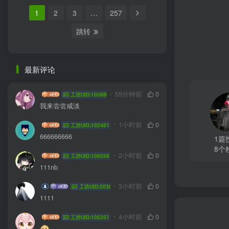
1
2
3
…
257
跳转
最新评论
jlddmuX
55分钟前
0
工坊UID:105880
我来尝尝咸淡
hhyzft
1小时前
0
工坊UID:102481
666666666
1篇
8个
yanyu778
2小时前
0
工坊UID:106556
111nb
飞翔的菜鸟
3小时前
0
工坊UID:20385
1111
sdsdsdzz
4小时前
0
工坊UID:105251