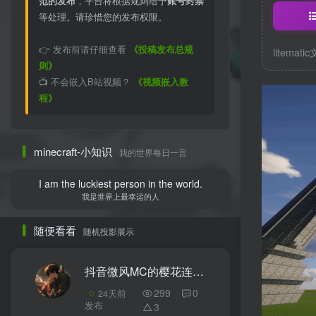
范的发布
，平台将根据规则给予
账号封禁
等处理。请珍惜您的发布权限。
👉 发布前请仔细查看
《投稿发布总规
litemati
则》
📺 不会嵌入B站视频？
《视频嵌入教
程》
minecraft-小知识
我的世界每日一言
I am the luckiest person in the world.
我是世界上最幸运的人
随便看看
随机投影展示
抖音微风MC的樱花连廊
3
299
0
24天前
发布
3