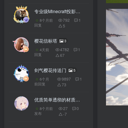
专业级Minecraft投影预览引擎预发布
10
792
1
8个月前
回复
5
樱花信标塔
3
4782
1
4天前
回复
67
剑气樱花传送门
5
9897
1
6个月
前回复
73
优质简单透彻的材质包
1
27
0
8个月前
发布
-7