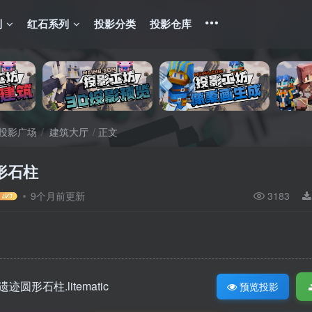
列
红石系列
投影分类
投影仓库
投影广场
建筑大厅
正文
形石柱
9个月前更新
3183
遗迹圆形石柱.litematic
预览投影