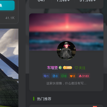
换
41.1K
车瑞贤
关注
1
0
0
8
3183
这家伙很懒，什么都没有写...
热门推荐