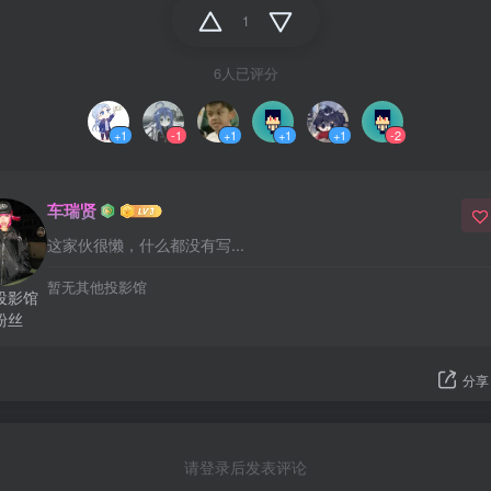
1
6人已评分
+1
-1
+1
+1
+1
-2
车瑞贤
这家伙很懒，什么都没有写...
暂无其他投影馆
投影馆
粉丝
分享
请登录后发表评论