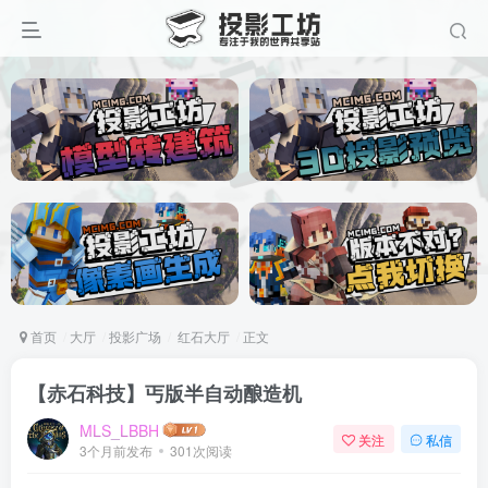
首页
大厅
投影广场
红石大厅
正文
【赤石科技】丐版半自动酿造机
MLS_LBBH
关注
私信
3个月前发布
301次阅读