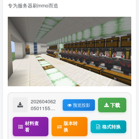
专为服务器刷mmo而造
202604062
下载
预览投影
05011550-
【赤石科
技】丐版半
材料查
版本转
格式转换
自动酿造机
看
换
刷mmo用.lit