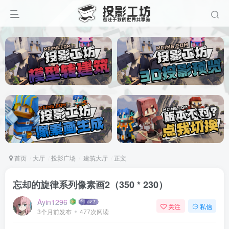
首页
大厅
投影广场
建筑大厅
正文
忘却的旋律系列像素画2（350 * 230）
Ayin1296
关注
私信
3个月前发布
477次阅读