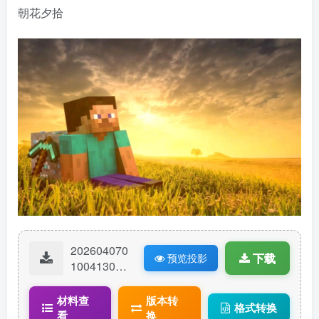
朝花夕拾
202604070
下载
预览投影
10041307-
夕阳史蒂
夫.litematic
材料查
版本转
格式转换
看
换