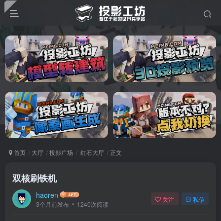
首页
大厅
投影广场
红石大厅
正文
双核刷铁机
haoren
关注
私信
3个月前发布
1240次阅读