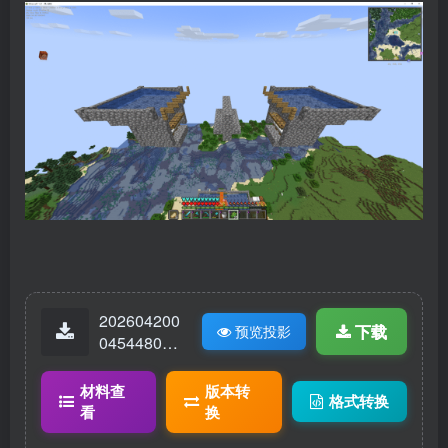
202604200
下载
预览投影
04544808-
双核刷铁
机.litematic
材料查
版本转
格式转换
看
换