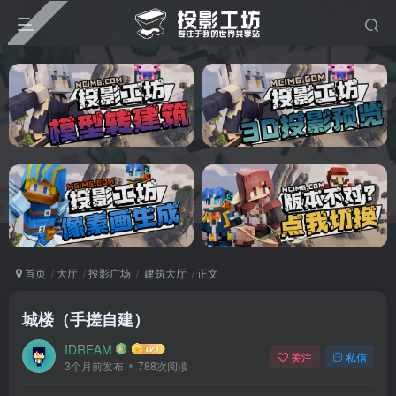
首页
大厅
投影广场
建筑大厅
正文
城楼（手搓自建）
IDREAM
关注
私信
3个月前发布
788次阅读