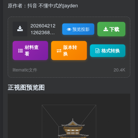
原作者：抖音 不懂中式的jayden
202604212
下载
预览投影
12623684-
城楼.litemat
ic
材料查
版本转
格式转换
看
换
litematic文件
20.4K
正视图预览图