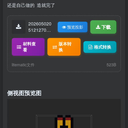
还是自己做的 造就完了
202605020
下载
预览投影
51212706-
蟹老板.lite
matic
材料查
版本转
格式转换
看
换
litematic文件
523B
侧视图预览图