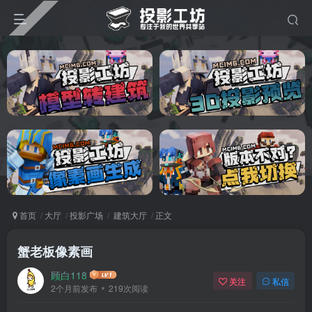
首页
大厅
投影广场
建筑大厅
正文
蟹老板像素画
顾白118
关注
私信
2个月前发布
219次阅读