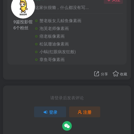
这家伙很懒，什么都没有写...
蟹老板女儿鲸鱼像素画
9篇投影馆
6个粉丝
泡芙老师像素画
痞老板像素画
松鼠珊迪像素画
小蜗(红眼病发狂般)
章鱼哥像素画
分享
收藏
请登录后发表评论
登录
注册