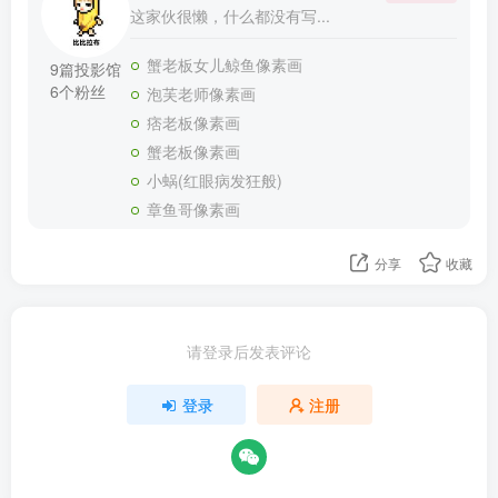
这家伙很懒，什么都没有写...
蟹老板女儿鲸鱼像素画
9篇投影馆
6个粉丝
泡芙老师像素画
痞老板像素画
蟹老板像素画
小蜗(红眼病发狂般)
章鱼哥像素画
分享
收藏
请登录后发表评论
登录
注册