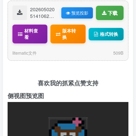
202605020
下载
预览投影
51410627-
珊迪.litemat
ic
材料查
版本转
格式转换
看
换
litematic文件
509B
喜欢我的抓紧点赞支持
侧视图预览图