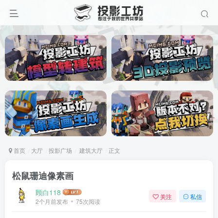
首页
大厅
投影广场
建筑大厅
正文
松鼠珊迪像素画
顾白118
关注
私信
2个月前发布
75次阅读